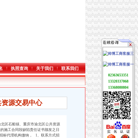
名
执照查询
关于我们
联系我们
02363653351
13320337068
13368080804
共资源交易中心
渝北区石船镇、重庆市渝北区公共资源
理的施工合同段缺陷责任证书颁发之日
招标代理机构缴纳， 1、联系方式招