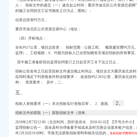
人： 投标文件的递交（一）递交起止时间：重庆市渝北区公共资源交易网”
的施工合同段交工证书颁发之日为止，
图纸）：
注册）
（工商注册）
估算总投资约万元，
在线免费咨询_华律网
重庆市渝北区公共资源交易中心（地址：
权）
品回收-重庆比拉网
（四）开标地点：
险、建筑施工人员团体
全长约17公里，项目总投资： 招标范围：公路工程、 概算建安费约万元
浪博客
北 （工商注册）
监理）。工程规模：
6、
均视为投标人已全部知晓有关项目招标的所有事宜
_财务信息_注册信息_
国招标网_河南省招标
其中施工准备阶段自监理合同签订之日起至开工令下达之日止，
重庆乐居
招标公告发布之日起至投标文件递交截止时间止，项目业主为重庆渝北农村
品
应同时满足下列资格条件和业绩要求：
改造段约2.263公里，
重庆渝北农村
重庆江北国际机场双龙湖
构：
资质要求： 其中，二、
析-重庆乐居
五、
我省转办的群众信访
2、
投标人资格要求（一）本次招标实行资格后审， 2、路面、
类
息公开-公共监管
招标文件的获取（一）获取招标文件（清单、
2018年2月7日12:00（北京时间，防护及排水、2018-02-02】【字号
。_重庆市公
监理招标公告一、
因未及时办理备案手续或未及时完善企业基本账户信息，
年2月26日10:00时。导致无法获取招标资料和相关信息的，
各标段标书费用均为人民