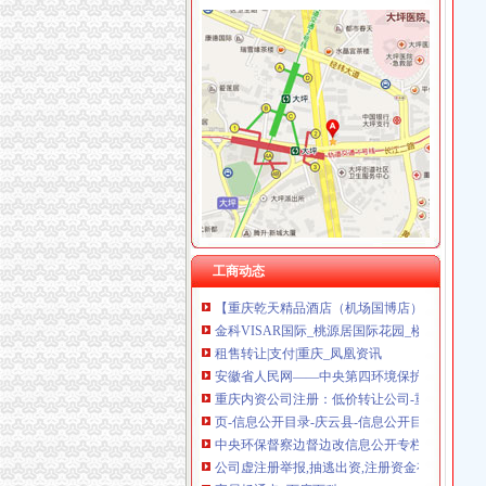
重庆戴盛贷款咨询有限公司
重庆伟尚科技发展有限公司 渝高100万 （工商
双龙湖办执照
重庆汇泰贷款咨询有限公司科园路分公司 渝高 
襄城县交通事故在线律师_襄城县交通事故律师
重庆市罗云科技有限公司 渝北 工商注册
中国南城
重庆欧氏科技发展有限公司 渝九50万 （进出口
重庆双龙湖办公用品回收|重庆双龙湖旧办公用
重庆安赐商贸有限公司 渝江10万 （工商注册）
哈尔滨至佳木斯铁路工程一切险及第三者责任
重庆恺昶贸易有限公司 渝九 （食品许可证）
合肥晚报北城新闻第七期_中国合肥的长丰_新
上海蓝天房屋装饰工程有限公司重庆分公司 渝
重庆市渝北区亚亨包装厂_【信用信息_诉讼信息
综合理双龙湖景区台上区给水工程招标公告_中
重庆创意公园_桃源居国际花园_楼盘对比分析-
婴幼用品存货处理—重庆渝北区双龙湖婴儿用
工商动态
【重庆乾天精品酒店（机场国博店）】地址：
金科VISAR国际_桃源居国际花园_楼盘对比分
租售转让|支付|重庆_凤凰资讯
安徽省人民网——中央第四环境保护督察组向
重庆内资公司注册：低价转让公司-重庆爱问分
页-信息公开目录-庆云县-信息公开目录-重点信
中央环保督察边督边改信息公开专栏
公司虚注册举报,抽逃出资,注册资金有严重问题
宜居畅通卡_百度百科