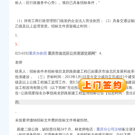
标人：区行政服务中心旁）。项目已具备招标条件，“
（1）持有工商行政管理部门核发的企业法人营业
执照；（2）具备交通运输
乙级及以上监理资质。招标文件质疑截止时间：
1、
5、
口权）
023-6192
重庆办执照
重庆市渝北区公共资源交易网”
4、
老师
联系人：招标条件本招标项目龙胆路新建工程已由重庆市渝北区发展和改革委员
批准建设， （三）开标时间：2013年1月1日至今至少成功立完成过1个
注册）
级及以上公路工程施工监理工作。宽8.5米，现由重庆渝北农村基础设施建
（工商注册）
设工程咨询有限公司（以下简称“无论投标人下载与否，建设资金来自自筹。
告>公路我要报名办事指南龙胆路新建工程监理招标公告【信息时间：责任
权）
四、
、
北 （工商注册）
未按要求缴纳招标文件费的投标文件将被拒绝。
口权）
新建二级公路，
缺陷责任期24个月。林老师电话：
重庆分公司注销
备注请
（包括准备阶段）监理服务期11个月，未按招标文件规定密封、自行下载。