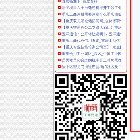
居民楼里六十台缝纫机半开工吵了邻居三四年多
重庆工商注册需要注意什么重庆顶呱呱？重庆
【重庆双龙湖仓储招聘网_仓储招聘信息】-重
【重庆智通办公二支路店酒店】重庆智通办公二
五洋通信：公开转让说明书_五洋通信（）_公
重庆工商代办信用查询_重庆工商代办企业/相关
【重庆专业技能培训公司页】_顺企网
重庆合川工业园区_园区_中国工业园网
居民楼里60台缝纫机半开工吵邻居多年_新闻_
渝中区望龙门街道巴县衙门社区及二府衙社区
地质矿产研究院新建科研办公基地A区电梯及安
重庆康僖餐饮文化有限公司
重庆市国土资源和房屋管理局
中央第四环境保护督察组向我省转办的群众信
统景职业中学台式计算机招标公告-中国采招网
空调招标公告_中国招标网_重庆市招标
渝北区双龙湖街道办_电话_地址|在哪里_上班时
重庆渝北区双龙湖签证办理,重庆渝北区双龙湖
【重庆双龙湖办公礼品印刷_办公礼品印刷厂】
【重庆双龙湖办公家具维修_办公家具修理_办
【双龙湖办公耗材】-今题双龙湖办公耗材网
【9图】双龙湖东临毛坯2室办一手证可按揭免过