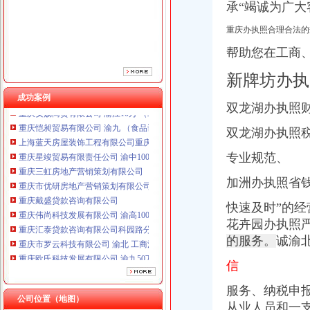
重庆三虹房地产营销策划有限公司
承“竭诚为广
重庆市优研房地产营销策划有限公司
重庆戴盛贷款咨询有限公司
重庆办执照合理合法的
重庆伟尚科技发展有限公司 渝高100万 （工商注册）
帮助您在工商
重庆汇泰贷款咨询有限公司科园路分公司 渝高 （工商注册）
重庆市罗云科技有限公司 渝北 工商注册
新牌坊办执
重庆欧氏科技发展有限公司 渝九50万 （进出口权）
成功案例
重庆安赐商贸有限公司 渝江10万 （工商注册）
双龙湖办执照
重庆恺昶贸易有限公司 渝九 （食品许可证）
上海蓝天房屋装饰工程有限公司重庆分公司 渝北 （工商注册）
双龙湖办执照
重庆星竣贸易有限责任公司 渝中100万 （进出口权）
专业规范、
重庆三虹房地产营销策划有限公司
重庆市优研房地产营销策划有限公司
加洲办执照省
重庆戴盛贷款咨询有限公司
重庆伟尚科技发展有限公司 渝高100万 （工商注册）
快速及时”的
重庆汇泰贷款咨询有限公司科园路分公司 渝高 （工商注册）
花卉园办执照
重庆市罗云科技有限公司 渝北 工商注册
的服务。
诚渝
重庆欧氏科技发展有限公司 渝九50万 （进出口权）
重庆安赐商贸有限公司 渝江10万 （工商注册）
信
重庆恺昶贸易有限公司 渝九 （食品许可证）
服务、纳税申
上海蓝天房屋装饰工程有限公司重庆分公司 渝北 （工商注册）
公司位置（地图）
从业人员和一