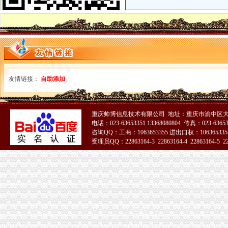
南京溧水布局产业新城造转型跨越新引擎--江苏频道--人民网
【58同城】重庆渝北空港新城工商注册_公司注册代理_代办注册公司价
西咸新区行政审批全面提速-洛川县人民
陕西奥林匹克大厦招标采购-千里马招标网
【咸国际机场酒店】咸国际机场酒店预订_咸国际机场住宿价格_
新牌坊办执照
【鑫诚代办营业执照】鑫诚代办营业执照电话,鑫诚代办营业执照地址
友情链接：
自助添加
牌坊乡：开展食品品安全大检查-欢迎来到中国肥东门户网站
求租近地铁或沙圩150至200方小厂房可上楼,免中介-房屋租售-番禺
【多图】渝北新牌坊+双轻轨+小户型+支持三无+办卡优惠5万！-周照鹏
重庆帅博信息技术有限公司 地址：重庆市渝中区大
日200人怀揣金点子报名_新闻台_中国网络电视台
电话：023-63653351 13368080804 传真：023-6365
加洲办执照
咨询QQ：工商：1063653355 进出口权：1063653355
100家企业领执照率先进驻-新闻频道-和讯网
受理员QQ：22863164-3 22863164-4 22863164-5 228
专业办理10万-500万股权变更（执照/地税加-急-广州58同城
51La
【图】途观8T菁英加装车台,八重洲FTM-350R_途观/途观L论坛_汽车
南山加洲人办公电脑族喜爱的会所
加洲光3月29日举办多层现房大型让利活动
花卉园办执照
依安县公共资源交易综合服务中心关于依安县园林管理处采购草本花
福州仓山江心公园迎新办花卉盆景展_搜狐地方_搜狐网
（办结）（渝北区）重庆市花卉园管理处旧房改造、办公配套及游客接