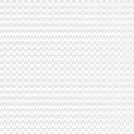
加洲光3月29日举办多层现房大型让利活动
花卉园办执照
依安县公共资源交易综合服务中心关于依安县园林管理处采购草本花
福州仓山江心公园迎新办花卉盆景展_搜狐地方_搜狐网
（办结）（渝北区）重庆市花卉园管理处旧房改造、办公配套及游客接
西西里“石头花园”里的鲜花地毯,sofia霏行天下旅游攻略-艺龙旅游
沙文生态科技产园花卉摆放项目招标文件.doc
回兴办执照
海归潮背后的中国吸引力_国际新闻_环球网
户口迁入登记办事指南
广东省教育厅
户政业务办事指南_双峰网
公民变更姓名、日期、民族等有何规定?_高考前夕2007_新浪博客
渝北区办执照流程
渝北日报数字报-区行管办“六管齐下”实现审批提速
9月到两江新区学开直升机高中及以上学历均可报名-教育频道-华龙网
城二分公司原渝北区域办公网络设备维护项目_比选公告_中国招标网_
重庆代办塞尔维亚亲签证|重庆办理塞尔维亚亲签证申请流程_重庆
【重庆公司注册费用流程】-渝北鸳鸯易登网
重庆办执照
7900电台在重庆办理执照成功,发帖留念！（流程仅供参考）-无线电
[普安县][重庆市渝中区办营业执照要多少钱扣扣]酒店预订