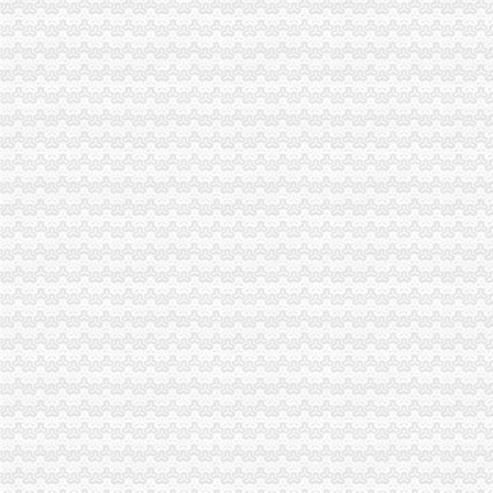
西西里“石头花园”里的鲜花地毯,sofia霏行天下旅游攻略-艺龙旅游
沙文生态科技产园花卉摆放项目招标文件.doc
回兴办执照
海归潮背后的中国吸引力_国际新闻_环球网
户口迁入登记办事指南
广东省教育厅
户政业务办事指南_双峰网
公民变更姓名、日期、民族等有何规定?_高考前夕2007_新浪博客
渝北区办执照流程
渝北日报数字报-区行管办“六管齐下”实现审批提速
9月到两江新区学开直升机高中及以上学历均可报名-教育频道-华龙网
城二分公司原渝北区域办公网络设备维护项目_比选公告_中国招标网_
重庆代办塞尔维亚亲签证|重庆办理塞尔维亚亲签证申请流程_重庆
【重庆公司注册费用流程】-渝北鸳鸯易登网
重庆办执照
7900电台在重庆办理执照成功,发帖留念！（流程仅供参考）-无线电
[普安县][重庆市渝中区办营业执照要多少钱扣扣]酒店预订
重庆代帐重庆执照代办公司重庆公司注册重庆代办执照|重庆航桥财务
重庆办营业执照【Q.】刻-天和人家业主论坛-北京搜狐焦点
工商代办、代办执照、税务代理—重庆—快点8分类信息网
渝北区办执照