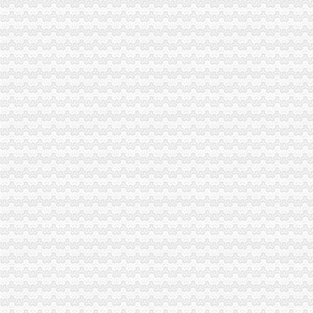
我是外地人,98年来北京,07年办了一个个体执照,08年办了一个个
汶川县龙溪乡龙溪村村民活动中心建设项目比选公告_中国招标网_四川
各种新房办证流程大汇总,总有一款适合亲！?|推荐快乐装修|湖州论
福建龙净环保股份有限公司_焦点_新浪财经_新浪网
空港新城办执照
南京溧水布局产业新城造转型跨越新引擎--江苏频道--人民网
【58同城】重庆渝北空港新城工商注册_公司注册代理_代办注册公司价
西咸新区行政审批全面提速-洛川县人民
陕西奥林匹克大厦招标采购-千里马招标网
【咸国际机场酒店】咸国际机场酒店预订_咸国际机场住宿价格_
新牌坊办执照
【鑫诚代办营业执照】鑫诚代办营业执照电话,鑫诚代办营业执照地址
牌坊乡：开展食品品安全大检查-欢迎来到中国肥东门户网站
求租近地铁或沙圩150至200方小厂房可上楼,免中介-房屋租售-番禺
【多图】渝北新牌坊+双轻轨+小户型+支持三无+办卡优惠5万！-周照鹏
日200人怀揣金点子报名_新闻台_中国网络电视台
加洲办执照
100家企业领执照率先进驻-新闻频道-和讯网
专业办理10万-500万股权变更（执照/地税加-急-广州58同城
【图】途观8T菁英加装车台,八重洲FTM-350R_途观/途观L论坛_汽车
南山加洲人办公电脑族喜爱的会所