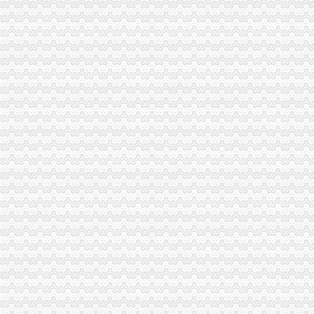
专家建议网店年交易超20万应纳税_互联网资讯_中国IDC圈
双龙湖办执照
襄城县交通事故在线律师_襄城县交通事故律师在线免费咨询_华律网
中国南城
重庆双龙湖办公用品回收|重庆双龙湖旧办公用品回收-重庆比拉网
哈尔滨至佳木斯铁路工程一切险及第三者责任险、建筑施工人员团体
合肥晚报北城新闻第七期_中国合肥的长丰_新浪博客
双凤桥办执照
（上接B157版）_证券时报网
主城十大“孪生地名”你凌过吗？-重庆房地产-365地产家居网
重庆市渝北区人民2015年工作报告
办理电工企业资质需要电工进网证吗重庆其他今题网
重庆市渝北区飞翔办公用品经营部_【电话地址_招聘信息_注册信息_信
两路办执照
快速便宜代办深圳工厂商行个体营业执照公司注册代办营业执照
上海：只要专车平台申请就办营业执照_中国公路网
重庆试点“先照后证”工商登记实行“宽进严管”
棋牌室营业执照好不好办
北京张“多证合一”执照发出_新闻_大众网
龙溪办执照
一个在网上脱下裤子放屁的部门难道没有人理吗？-给李希书记留