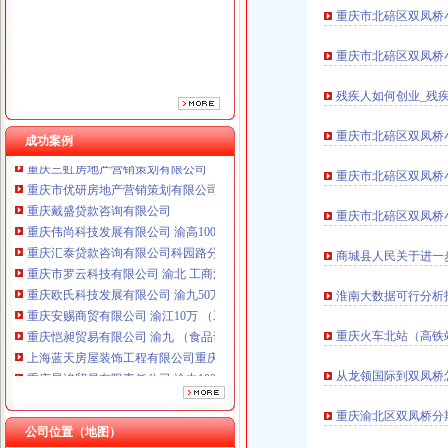
重庆市北碚区双凤桥小
重庆市北碚区双凤桥
残疾人如何创业_残疾
重庆星竣贸易有限责任公司 渝中100万 （进出口权）
重庆市北碚区双凤桥
成功案例
重庆三虹房地产营销策划有限公司
重庆市优研房地产营销策划有限公司
重庆市北碚区双凤桥小
重庆戴盛贷款咨询有限公司
重庆伟尚科技发展有限公司 渝高100万 （工商注册）
重庆市北碚区双凤桥
重庆汇泰贷款咨询有限公司科园路分公司 渝高 （工商注册）
商城县人民关于进一
重庆市罗云科技有限公司 渝北 工商注册
重庆欧氏科技发展有限公司 渝九50万 （进出口权）
淮南大数据可行分析
重庆安赐商贸有限公司 渝江10万 （工商注册）
重庆恺昶贸易有限公司 渝九 （食品许可证）
重庆火车北站（高铁
上海蓝天房屋装饰工程有限公司重庆分公司 渝北 （工商注册）
重庆星竣贸易有限责任公司 渝中100万 （进出口权）
从龙领国际到双凤桥
重庆三虹房地产营销策划有限公司
重庆市优研房地产营销策划有限公司
重庆渝北区双凤桥分期
重庆戴盛贷款咨询有限公司
公司位置（地图）
重庆伟尚科技发展有限公司 渝高100万 （工商注册）