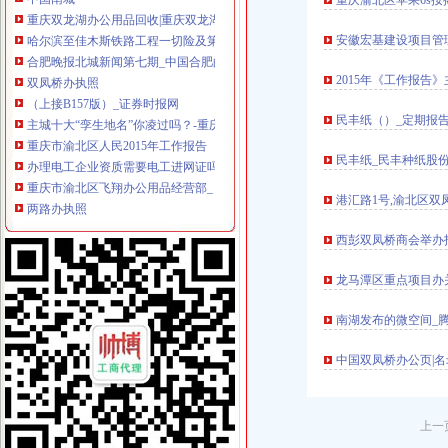
重庆渝北区苹果6s
重庆双龙湖办公用品回收|重庆双龙湖旧办公用品回收-重庆比拉网
哈尔滨至佳木斯铁路工程一切险及第三者责任险、建筑施工人员团体
安徽宏基建设项目管
合肥晚报北城新闻第七期_中国合肥的长丰_新浪博客
双凤桥办执照
2015年《工作报告
（上接B157版）_证券时报网
主城十大“孪生地名”你凌过吗？-重庆房地产-365地产家居网
民丰纸（）_定期报告
重庆市渝北区人民2015年工作报告
办理电工企业资质需要电工进网证吗重庆其他今题网
民丰纸_民丰种纸股份
重庆市渝北区飞翔办公用品经营部_【电话地址_招聘信息_注册信息_信
两路办执照
港汇路1号,渝北区双
快速便宜代办深圳工厂商行个体营业执照公司注册代办营业执照
上海：只要专车平台申请就办营业执照_中国公路网
西彭双凤桥商会举办
重庆试点“先照后证”工商登记实行“宽进严管”
棋牌室营业执照好不好办
龙马潭区重点项目办关于
北京张“多证合一”执照发出_新闻_大众网
龙溪办执照
南湖发布的微空间_
一个在网上脱下裤子放屁的部门难道没有人理吗？-给李希书记留
我是外地人,98年来北京,07年办了一个个体执照,08年办了一个个
中国双凤桥办公页|名
汶川县龙溪乡龙溪村村民活动中心建设项目比选公告_中国招标网_四川
各种新房办证流程大汇总,总有一款适合亲！?|推荐快乐装修|湖州论
福建龙净环保股份有限公司_焦点_新浪财经_新浪网
上一
空港新城办执照