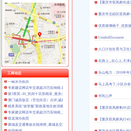
【重庆市双凤桥街道
空港新城
重庆汇泰贷款咨询有限公司科园路分公司 渝高 （工商注册）
【许昌空港新城（二期）二手房|空港新城（二期）二手房买卖】-许昌
重庆市罗云科技有限公司 渝北 工商注册
重庆市北碚区双凤桥
空港新城公寓出租_济南空港新城酒店式公寓房屋出租价格,空港新城
重庆欧氏科技发展有限公司 渝九50万 （进出口权）
空港新城简单装修租房,滨州空港新城简装出租整租,滨州空港新城简
重庆安赐商贸有限公司 渝江10万 （工商注册）
优质玻璃镜子_优质
空港新城房价网,2018空港新城房价走势图,南宁萧山空港新城二手房
重庆恺昶贸易有限公司 渝九 （食品许可证）
空港新城1号线路_空港新城1号线公交车路线_咸空港新城1号线路_
上海蓝天房屋装饰工程有限公司重庆分公司 渝北 （工商注册）
UntitledDocument
松树桥办执照
残屑飞扬——晋江文学城网友交流区
人口计划生育与卫生
隆平高科：湖南启元律师事务所关于公司发行股份购买资产暨关联交易
中央环保督察组向山东转办群众信访举报件及边督边改公开况一览表
在路上,,,在心上,天
税收法律法规汇编2010版-MBA智库文档
“三不管”砂石场年内变身景观林-新闻频道-和讯网
乐山电力：2010年
工商动态
一碗水办执照
专家建议网店年交易超20万应纳税-新疆天山网
马上高考了,小区办
第3章冥--叫_民间十宗异闻录_逐浪小说
澳门诚昌饭店（官也街店）点评,诚昌饭店（官也街店）地址_电话_
市民心声
税务系统“放管服”新政落地生效消痛疏堵破解办税难点_凤凰财经
专家建议网店年交易超20万应纳税_互联网资讯_中国IDC圈
【重庆双凤桥豹4S
双龙湖办执照
【重庆双凤桥风行4
襄城县交通事故在线律师_襄城县交通事故律师在线免费咨询_华律网
中国南城