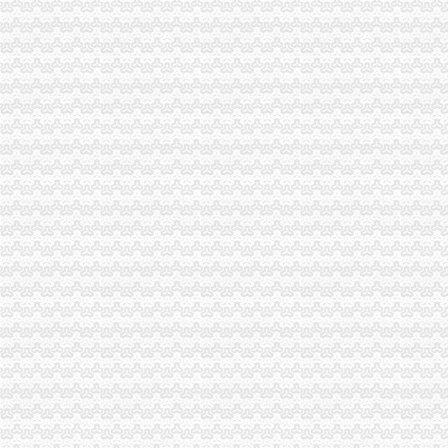
渝北造创业型城区服务临空都市区建设_房产重庆站_腾讯网
渝北区增“四力”推进教育实践活动_网易新闻
工商注册,代理记账,许可证办理,变更,注销,迁移-重庆浩恩工商
重庆渝北区国税局加州税务所地址,重庆渝北区国税局加州税务所地址
重庆渝北人民院三任院长前“腐”后“继”-全刊杂志赏析网免费电
空港新城
【许昌空港新城（二期）二手房|空港新城（二期）二手房买卖】-许昌
空港新城公寓出租_济南空港新城酒店式公寓房屋出租价格,空港新城
空港新城简单装修租房,滨州空港新城简装出租整租,滨州空港新城简
空港新城房价网,2018空港新城房价走势图,南宁萧山空港新城二手房
空港新城1号线路_空港新城1号线公交车路线_咸空港新城1号线路_
松树桥办执照
残屑飞扬——晋江文学城网友交流区
隆平高科：湖南启元律师事务所关于公司发行股份购买资产暨关联交易
中央环保督察组向山东转办群众信访举报件及边督边改公开况一览表
税收法律法规汇编2010版-MBA智库文档
“三不管”砂石场年内变身景观林-新闻频道-和讯网
一碗水办执照
专家建议网店年交易超20万应纳税-新疆天山网
第3章冥--叫_民间十宗异闻录_逐浪小说
澳门诚昌饭店（官也街店）点评,诚昌饭店（官也街店）地址_电话_
税务系统“放管服”新政落地生效消痛疏堵破解办税难点_凤凰财经