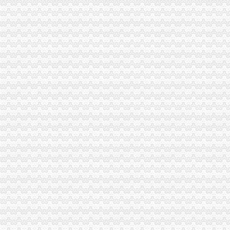
济南：想开鲜奶吧却办不出营业执照没上级文件-济南-全景山东-鲁网
龙溪办执照
汶川县龙溪乡龙溪村村民活动中心建设项目比选公告_中国招标网_四川
重庆茶楼装饰设计找哪家公司好？_酒店宾馆/客房装修|一起网装修
西南合成制股有限公司股票发行公告
【58同城】重庆渝北龙溪内资公司注册服务_龙溪内资公司注册_龙溪内
[惠州市]博罗县龙溪富士康项目宿舍生活区配套道路工程（BT模式-招标
空港新城办执照
【58同城】重庆渝北空港新城工商注册_公司注册代理_代办注册公司价
这一天自贸区服务大厅同时开陕西向世界招手_三秦网
陕西空港新城“启航跑”活动举办_搜狐体育_搜狐网
西安空港新城“启航跑”活动举办_网易新闻
高新区政务中心网上政务大厅
新牌坊办执照
图：重庆新牌坊办公室装修设计,新牌坊办公-重庆装修-搜狐家居网
【重庆兢丰商务咨询事务所】-重庆工商注册-今题市场通
【图】-重庆渝北区新牌坊代办营业执照-重庆江北观音桥公司注册-
湖美宴电话,地址,营业时间（图）-重庆美食-大众点评网
重庆办公家具厂家重庆市新牌坊板式文件柜、铁皮文件柜、活动柜图片
加洲办执照
加洲公寓复式居住办公两用-荆门在线