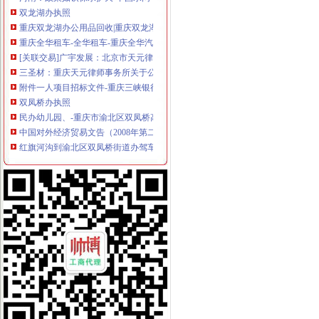
双龙湖办执照
重庆双龙湖办公用品回收|重庆双龙湖旧办公用品回收-重庆比拉网
重庆全华租车-全华租车-重庆全华汽车租赁公司[电话|地址|介绍|评价]-
[关联交易]广宇发展：北京市天元律师事务所关于公司发行股份购买资
三圣材：重庆天元律师事务所关于公司次公开发行股票并上市的补
附件一人项目招标文件-重庆三峡银行doc下载_爱问共享资料
双凤桥办执照
民办幼儿园、-重庆市渝北区双凤桥高屋幼儿园-主页
中国对外经济贸易文告（2008年第二十八期）-人文社科区-经济学家
红旗河沟到渝北区双凤桥街道办驾车路线_百度地图
双林股份：关于公司次公开发行股票并在创业板上市的律师工作报告
渝北迅速处理“双凤桥街道工作人员上班牌博”一事,7名牌的
两路办执照
【南餐饮业办理营业执照的详细流程】价格,厂家,公司注册服务-
广州一般纳税人申请：办执照一起有牌经营办许可证更正规-广州爱
因为期房屋未被征收的证明迟迟开不了营业执照办不下来房东直上火_
承诺办执照快3天·南方日报数字报·南方报网
济南：想开鲜奶吧却办不出营业执照没上级文件-济南-全景山东-鲁网
龙溪办执照
汶川县龙溪乡龙溪村村民活动中心建设项目比选公告_中国招标网_四川
重庆茶楼装饰设计找哪家公司好？_酒店宾馆/客房装修|一起网装修
西南合成制股有限公司股票发行公告