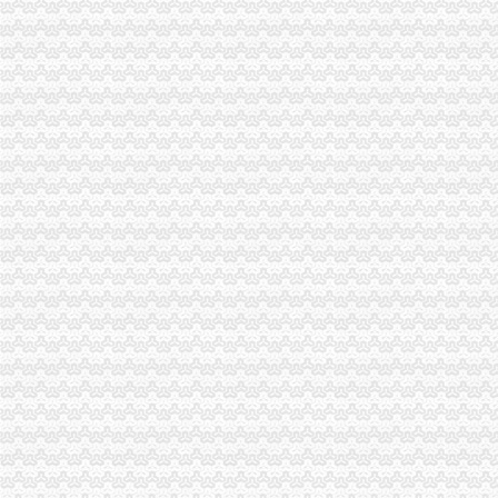
请问下重庆怎么在网上办理无线电执照的变更手续_HAM一族_HAM论
重庆注册公司、重庆代办执照、重庆代办公司
渝北区办执照
重庆渝北区国税局加州税务所地址,重庆渝北区国税局加州税务所地址
渝北查“非法专车”<BR/>平均每月12起-重庆时报电子版、重庆时报
关于兴业银行股份有限公司重庆渝北东和春天等两家小微支行开业的批
重庆市工商行政管理局公众信息网
重庆渝北旅游产品策划招聘（2018年）-职友集（让就业决策更聪明）
空港新城
【许昌空港新城（二期）二手房|空港新城（二期）二手房买卖】-许昌
空港新城房价网,2018空港新城房价走势图,南宁萧山空港新城二手房
空港新城1号线路_空港新城1号线公交车路线_咸空港新城1号线路_
空港新城房价网,2018空港新城房价走势图,南通渝北空港新城二手房
空港新城房价网,2018空港新城房价走势图,厦门渝北空港新城二手房
松树桥办执照
即时_频道_凤凰网
【图】暴雨、滑坡、泥石流--天山小环线七日游（更新完成）_新疆论坛
松树桥办公家具维修隔断办公桌拆卸安装大班椅老板椅维修换件-维
【文字更新完成】2010春节意大利之旅+PM香烟英伦人-Ewan
重庆霸道个体户：非法占地数千平米十几年-新闻中心-搜狐焦点网
一碗水办执照
第3章冥--叫_民间十宗异闻录_逐浪小说