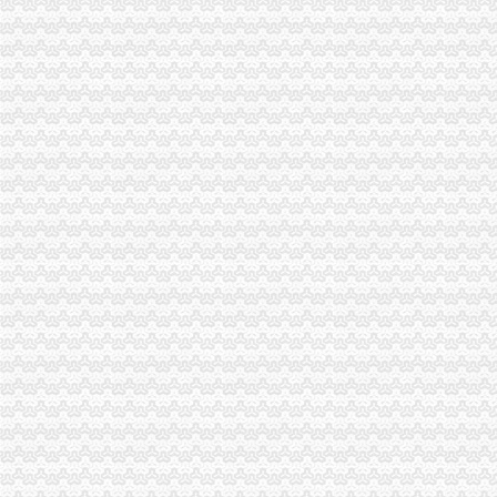
武汉桑拿
【扬州高邮市公安交通巡逻察大队事故处理股酒店】扬州高邮市公安
欧洲总裁办公行政书人才|欧洲总裁办公行政书个人简历汇总|欧洲
《清史稿》卷124志九十九|正史
花卉园办执照
（办结）（渝北区）重庆市花卉园管理处旧房改造、办公配套及游客接
山东旺盛园林股份有限公司公开转让说明书_旺盛园林（）_公
巢湖花卉租赁,安徽良园之友,办公司花卉租赁
清迈花博园12月1日-2014年2月28日举办第四届园艺花卉节中华人民共
以后淘宝上再卖花卉、种子得有证了|法律频道|行业资讯|597苗木网
回兴办执照
公民变更姓名、日期、民族等有何规定?_高考前夕2007_新浪博客
揭市人民门户网站
户口迁入许可办理_通江县人民门户网站
居民家庭户口有哪些类型_其他_土巴兔问吧
【大兴注册公司大兴办营业执照诚信代理】-中国服务网
渝北区办执照流程
有柄分酒器办理企业标准备案流程及费用
重庆渝北两路商标专利公司|重庆渝北两路商标专利-重庆渝北两路酷易搜
【新时代新气象新作为】网上行政审批改革让统行政审批提速增效_
渝北区鸿毅餐饮店_产品展示-3158企业在线
重庆渝北区互惠汽车养护中心_【电话地址_招聘信息_注册信息_信用信