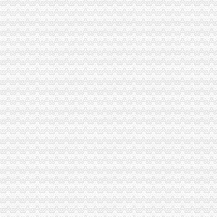
（办结）（渝北区）重庆市花卉园管理处旧房改造、办公配套及游客接
山东旺盛园林股份有限公司公开转让说明书_旺盛园林（）_公
巢湖花卉租赁,安徽良园之友,办公司花卉租赁
清迈花博园12月1日-2014年2月28日举办第四届园艺花卉节中华人民共
以后淘宝上再卖花卉、种子得有证了|法律频道|行业资讯|597苗木网
回兴办执照
公民变更姓名、日期、民族等有何规定?_高考前夕2007_新浪博客
揭市人民门户网站
户口迁入许可办理_通江县人民门户网站
居民家庭户口有哪些类型_其他_土巴兔问吧
【大兴注册公司大兴办营业执照诚信代理】-中国服务网
渝北区办执照流程
有柄分酒器办理企业标准备案流程及费用
重庆渝北两路商标专利公司|重庆渝北两路商标专利-重庆渝北两路酷易搜
【新时代新气象新作为】网上行政审批改革让统行政审批提速增效_
渝北区鸿毅餐饮店_产品展示-3158企业在线
重庆渝北区互惠汽车养护中心_【电话地址_招聘信息_注册信息_信用信
重庆办执照
7900电台在重庆办理执照成功,发帖留念！（流程仅供参考）-无线电
重庆办理工商执照全新攻略-迅虎开业帮致力造一站式企业工商税务
请问一下我刚开了一家正宗重庆酸辣,去办营业执照她们说不能用