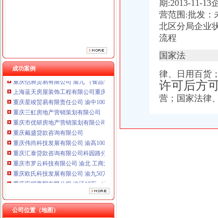
期:2013-11
重庆市优研房地产营销策划有限公司
重庆戴盛贷款咨询有限公司
营范围:批发：
重庆伟尚科技发展有限公司 渝高100万 （工商注册）
北区分局企业状
重庆汇泰贷款咨询有限公司科园路分公司 渝高 （工商注册）
流程
重庆市罗云科技有限公司 渝北 工商注册
重庆欧氏科技发展有限公司 渝九50万 （进出口权）
国家法
重庆安赐商贸有限公司 渝江10万 （工商注册）
成功案例
律、日用百货
重庆恺昶贸易有限公司 渝九 （食品许可证）
许可后方
上海蓝天房屋装饰工程有限公司重庆分公司 渝北 （工商注册）
重庆星竣贸易有限责任公司 渝中100万 （进出口权）
营；国家法律
重庆三虹房地产营销策划有限公司
重庆市优研房地产营销策划有限公司
重庆戴盛贷款咨询有限公司
重庆伟尚科技发展有限公司 渝高100万 （工商注册）
重庆汇泰贷款咨询有限公司科园路分公司 渝高 （工商注册）
重庆市罗云科技有限公司 渝北 工商注册
重庆欧氏科技发展有限公司 渝九50万 （进出口权）
重庆安赐商贸有限公司 渝江10万 （工商注册）
重庆恺昶贸易有限公司 渝九 （食品许可证）
上海蓝天房屋装饰工程有限公司重庆分公司 渝北 （工商注册）
公司位置（地图）