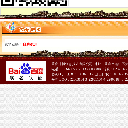
【58同城】重庆渝北龙溪内资公司注册服务_龙溪内资公司注册_龙溪内
[惠州市]博罗县龙溪富士康项目宿舍生活区配套道路工程（BT模式-招标
空港新城办执照
【58同城】重庆渝北空港新城工商注册_公司注册代理_代办注册公司价
这一天自贸区服务大厅同时开陕西向世界招手_三秦网
陕西空港新城“启航跑”活动举办_搜狐体育_搜狐网
西安空港新城“启航跑”活动举办_网易新闻
友情链接：
自助添加
高新区政务中心网上政务大厅
新牌坊办执照
图：重庆新牌坊办公室装修设计,新牌坊办公-重庆装修-搜狐家居网
重庆帅博信息技术有限公司 地址：重庆市渝中区大
【重庆兢丰商务咨询事务所】-重庆工商注册-今题市场通
电话：023-63653351 13368080804 传真：023-6365
【图】-重庆渝北区新牌坊代办营业执照-重庆江北观音桥公司注册-
咨询QQ：工商：1063653355 进出口权：1063653355
湖美宴电话,地址,营业时间（图）-重庆美食-大众点评网
受理员QQ：22863164-3 22863164-4 22863164-5 228
重庆办公家具厂家重庆市新牌坊板式文件柜、铁皮文件柜、活动柜图片
51La
加洲办执照
加洲公寓复式居住办公两用-荆门在线
武汉桑拿
【扬州高邮市公安交通巡逻察大队事故处理股酒店】扬州高邮市公安
欧洲总裁办公行政书人才|欧洲总裁办公行政书个人简历汇总|欧洲
《清史稿》卷124志九十九|正史
花卉园办执照