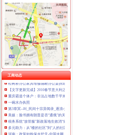
空港新城
【许昌空港新城（二期）二手房|空港新城（二期）二手房买卖】-许昌
空港新城房价网,2018空港新城房价走势图,南宁萧山空港新城二手房
空港新城1号线路_空港新城1号线公交车路线_咸空港新城1号线路_
空港新城房价网,2018空港新城房价走势图,南通渝北空港新城二手房
空港新城房价网,2018空港新城房价走势图,厦门渝北空港新城二手房
松树桥办执照
即时_频道_凤凰网
【图】暴雨、滑坡、泥石流--天山小环线七日游（更新完成）_新疆论坛
工商动态
松树桥办公家具维修隔断办公桌拆卸安装大班椅老板椅维修换件-维
【文字更新完成】2010春节意大利之旅+PM香烟英伦人-Ewan
重庆霸道个体户：非法占地数千平米十几年-新闻中心-搜狐焦点网
一碗水办执照
第3章冥--叫_民间十宗异闻录_逐浪小说
美媒：脸书拥有朗普是否“通俄”的关键
税务系统“放管服”新政落地生效消“痛”疏“堵”破解办税难点_
多元助力：从“楼的社区”到“人的社区”_国际国内_景德镇在线新闻
河南：政策如铁保水护天-中国水网