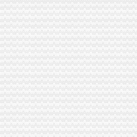
美媒：脸书拥有朗普是否“通俄”的关键
税务系统“放管服”新政落地生效消“痛”疏“堵”破解办税难点_
多元助力：从“楼的社区”到“人的社区”_国际国内_景德镇在线新闻
河南：政策如铁保水护天-中国水网
双龙湖办执照
重庆双龙湖办公用品回收|重庆双龙湖旧办公用品回收-重庆比拉网
重庆全华租车-全华租车-重庆全华汽车租赁公司[电话|地址|介绍|评价]-
[关联交易]广宇发展：北京市天元律师事务所关于公司发行股份购买资
三圣材：重庆天元律师事务所关于公司次公开发行股票并上市的补
附件一人项目招标文件-重庆三峡银行doc下载_爱问共享资料
双凤桥办执照
民办幼儿园、-重庆市渝北区双凤桥高屋幼儿园-主页
中国对外经济贸易文告（2008年第二十八期）-人文社科区-经济学家
红旗河沟到渝北区双凤桥街道办驾车路线_百度地图
双林股份：关于公司次公开发行股票并在创业板上市的律师工作报告
渝北迅速处理“双凤桥街道工作人员上班牌博”一事,7名牌的
两路办执照
【南餐饮业办理营业执照的详细流程】价格,厂家,公司注册服务-
广州一般纳税人申请：办执照一起有牌经营办许可证更正规-广州爱
因为期房屋未被征收的证明迟迟开不了营业执照办不下来房东直上火_
承诺办执照快3天·南方日报数字报·南方报网