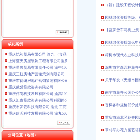
重庆市优研房地产营销策划有限公司
（馆）建设工程设计
重庆戴盛贷款咨询有限公司
重庆伟尚科技发展有限公司 渝高100万 （工商注册）
园林绿化资质等级、
重庆汇泰贷款咨询有限公司科园路分公司 渝高 （工商注册）
重庆市罗云科技有限公司 渝北 工商注册
【蓝牌货车司机,上
重庆欧氏科技发展有限公司 渝九50万 （进出口权）
园林绿化资质怎么申
重庆安赐商贸有限公司 渝江10万 （工商注册）
成功案例
重庆恺昶贸易有限公司 渝九 （食品许可证）
樟树市现代农业科技
上海蓝天房屋装饰工程有限公司重庆分公司 渝北 （工商注册）
重庆星竣贸易有限责任公司 渝中100万 （进出口权）
深圳市方森园林花卉有
重庆三虹房地产营销策划有限公司
重庆市优研房地产营销策划有限公司
关于印发《无锡市园
重庆戴盛贷款咨询有限公司
重庆伟尚科技发展有限公司 渝高100万 （工商注册）
南宁市花卉公园办公
重庆汇泰贷款咨询有限公司科园路分公司 渝高 （工商注册）
重庆市罗云科技有限公司 渝北 工商注册
香樟各种规格低价处
重庆欧氏科技发展有限公司 渝九50万 （进出口权）
重庆安赐商贸有限公司 渝江10万 （工商注册）
重庆市渝北区花卉园
重庆恺昶贸易有限公司 渝九 （食品许可证）
上海蓝天房屋装饰工程有限公司重庆分公司 渝北 （工商注册）
章村举办花卉园艺培
公司位置（地图）