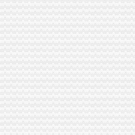
南山加洲人办公电脑族喜爱的会所
加洲光3月29日举办多层现房大型让利活动
北京兰迪花卉精品有限公司等35户外商投资企业被依法吊销营业执照
加洲公寓复式居住办公两用-荆门在线
花卉园办执照
依安县公共资源交易综合服务中心关于依安县园林管理处采购草本花
（办结）（渝北区）重庆市花卉园管理处旧房改造、办公配套及游客接
沙文生态科技产园花卉摆放项目招标文件.doc
山东旺盛园林股份有限公司公开转让说明书_旺盛园林（）_公
园林管理站采购树苗、花卉、草坪询价公告-工程招标-招投标
回兴办执照
海归潮背后的中国吸引力_国际新闻_环球网
户口迁入登记办事指南
广东省教育厅
公民变更姓名、日期、民族等有何规定?_高考前夕2007_新浪博客
户籍办理
渝北区办执照流程
城二分公司原渝北区域办公网络设备维护项目_比选公告_中国招标网_
有柄分酒器办理企业标准备案流程及费用
【南平营业执照代办有什么流程？有商业疑问就找【渝盾】】厂家,
重点项目代办窗口为企业提供全程免费代办服务|信用信息|区建设_凤凰