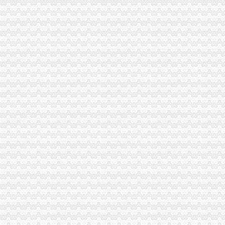
不用办执照还能逃税？网上开店存在监管漏洞--浙江在线-国内新闻
龙溪办执照
一个在网上脱下裤子放屁的部门难道没有人理吗？-给李希书记留
我是外地人,98年来北京,07年办了一个个体执照,08年办了一个个
汶川县龙溪乡龙溪村村民活动中心建设项目比选公告_中国招标网_四川
福建龙净环保股份有限公司_焦点_新浪财经_新浪网
台州内资公司注册：台州本地快速办内资公司注册；专项审批-台州爱
空港新城办执照
【58同城】重庆渝北空港新城工商注册_公司注册代理_代办注册公司价
西咸新区行政审批全面提速-洛川县人民
陕西奥林匹克大厦招标采购-千里马招标网
（正在办理）空港新城F-5/02地块项目商业项目办事结果-重庆市城乡
陕西自贸区管理办法征意见自贸区内行政事业收费除规定以外一律免
新牌坊办执照
求租近地铁或沙圩150至200方小厂房可上楼,免中介-房屋租售-番禺
合江县易地扶贫搬迁工程建设项目大拐子至毛合冲新硬化工程固定价比
图：重庆新牌坊办公室装修设计,新牌坊办公-重庆装修-搜狐家居网
中山北京基金公司注册代办_其它类栏目_机电之家网
500、510开头的重庆人注意了！这件事再不办,麻烦就大了_
加洲办执照
专业办理10万-500万股权变更（执照/地税加-急-广州58同城