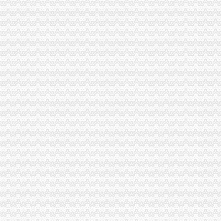
重庆办理工商执照全新攻略-迅虎开业帮致力造一站式企业工商税务
重庆公司代办|重庆营业执照代办|重庆代理记账|重庆公司注册|重庆公司
渝北区办执照
工商注册,代理记账,许可证办理,变更,注销,迁移-重庆浩恩工商
重庆渝北区国税局加州税务所地址,重庆渝北区国税局加州税务所地址
重庆渝北人民院三任院长前“腐”后“继”-全刊杂志赏析网免费电
重庆渝北区龙泰食品商行营业执照_在线咨询华律网顾问团律师-华律网
印_重庆：渝北区增“四力”推进教育实践活动_宣讲家网
空港新城
【许昌空港新城（二期）二手房|空港新城（二期）二手房买卖】-许昌
空港新城房价网,2018空港新城房价走势图,南宁萧山空港新城二手房
空港新城1号线路_空港新城1号线公交车路线_咸空港新城1号线路_
天府空港新城：2018年批启动建设项目96个-成都搜狐焦点
空港新城怎么样？空港新城和上城公馆哪个好？-安房天下
松树桥办执照
税收法律法规汇编2010版-MBA智库文档
“三不管”砂石场年内变身景观林-新闻频道-和讯网
在北京城内的车如何办理进京证。-爱问知识人
即时_频道_凤凰网
上海的摩登角落（转帖灌水）-上海搜狐焦点
一碗水办执照