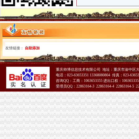
汶川县龙溪乡龙溪村村民活动中心建设项目比选公告_中国招标网_四川
福建龙净环保股份有限公司_焦点_新浪财经_新浪网
台州内资公司注册：台州本地快速办内资公司注册；专项审批-台州爱
空港新城办执照
【58同城】重庆渝北空港新城工商注册_公司注册代理_代办注册公司价
西咸新区行政审批全面提速-洛川县人民
陕西奥林匹克大厦招标采购-千里马招标网
（正在办理）空港新城F-5/02地块项目商业项目办事结果-重庆市城乡
友情链接：
自助添加
陕西自贸区管理办法征意见自贸区内行政事业收费除规定以外一律免
新牌坊办执照
求租近地铁或沙圩150至200方小厂房可上楼,免中介-房屋租售-番禺
重庆帅博信息技术有限公司 地址：重庆市渝中区大
合江县易地扶贫搬迁工程建设项目大拐子至毛合冲新硬化工程固定价比
电话：023-63653351 13368080804 传真：023-6365
图：重庆新牌坊办公室装修设计,新牌坊办公-重庆装修-搜狐家居网
咨询QQ：工商：1063653355 进出口权：1063653355
中山北京基金公司注册代办_其它类栏目_机电之家网
受理员QQ：22863164-3 22863164-4 22863164-5 228
500、510开头的重庆人注意了！这件事再不办,麻烦就大了_
51La
加洲办执照
专业办理10万-500万股权变更（执照/地税加-急-广州58同城
南山加洲人办公电脑族喜爱的会所
加洲光3月29日举办多层现房大型让利活动
北京兰迪花卉精品有限公司等35户外商投资企业被依法吊销营业执照
加洲公寓复式居住办公两用-荆门在线
花卉园办执照