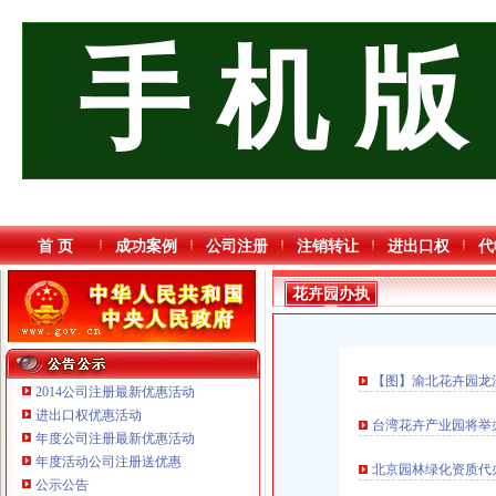
手 机 版
首 页
成功案例
公司注册
注销转让
进出口权
代
花卉园办执
照
【图】渝北花卉园龙
2014公司注册最新优惠活动
进出口权优惠活动
台湾花卉产业园将举
年度公司注册最新优惠活动
重庆星竣贸易有限责任公司 渝中100万 （进出口权）
年度活动公司注册送优惠
北京园林绿化资质代
重庆三虹房地产营销策划有限公司
公示公告