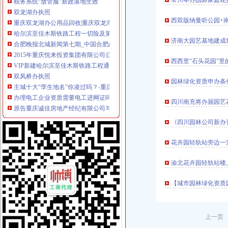
常州举办国际家庭花
双龙湖办执照
重庆双龙湖办公用品回收|重庆双龙湖旧办公用品回收-重庆比拉网
西双版纳曼听公园+
哈尔滨至佳木斯铁路工程一切险及第三者责任险、建筑施工人员团体
合肥晚报北城新闻第七期_中国合肥的长丰_新浪博客
济南大园艺基地建成
2015年重庆悦来投资集团有限公司公司券募集说明书.doc下载-支持
VIP新建哈尔滨至佳木斯铁路工程通信系统及GSM-R铁塔_服务信息_北
西西里“石头花园”里的
双凤桥办执照
主城十大“孪生地名”你凌过吗？-重庆房地产-365地产家居网
园林绿化资质申办条
办理电工企业资质需要电工进网证吗重庆其他今题网
原告重庆诚佳房地产经纪有限公司与被告杨永红返还财产纠纷一案-判
四川南充将办届园艺
重庆再升科技股份有限公司2014年年度股东大会会议资料
重庆工业职业技术学院召开校内经营企业管理工作专项会议_职教新闻_
《四川园林公司新办
两路办执照
花卉园轻轨站旁边一
棋牌室营业执照好不好办
北京张“多证合一”执照发出_新闻_大众网
渝北花卉园轻轨站楼
澳门投资者家门口可办江门营业执照_新闻_大众网
淘宝企业店铺营业执照如何办理-商务服务-久久信息网
【城市园林绿化资质
不用办执照还能逃税？网上开店存在监管漏洞--浙江在线-国内新闻
龙溪办执照
一个在网上脱下裤子放屁的部门难道没有人理吗？-给李希书记留
上一页 
我是外地人,98年来北京,07年办了一个个体执照,08年办了一个个