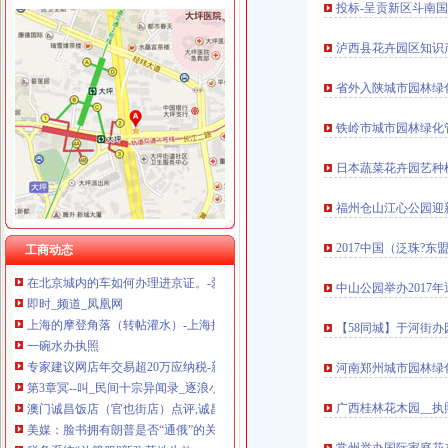
投标-呈贡新区斗南
泸西县花卉园区知识
空港新城
省外入陕城市园林绿
【许昌空港新城（二期）二手房|空港新城（二期）二手房买卖】-许昌
空港新城房价网,2018空港新城房价走势图,南宁萧山空港新城二手房
铁岭市城市园林绿化
空港新城1号线路_空港新城1号线公交车路线_咸空港新城1号线路_
天府空港新城：2018年批启动建设项目96个-成都搜狐焦点
日本蔬菜花卉园艺种
空港新城怎么样？空港新城和上城公馆哪个好？-安房天下
松树桥办执照
福州仓山江心公园迎
税收法律法规汇编2010版-MBA智库文档
“三不管”砂石场年内变身景观林-新闻频道-和讯网
2017中国（泛珠?
工商动态
在北京城内的车如何办理进京证。-爱问知识人
中山公园举办2017
即时_频道_凤凰网
上海的摩登角落（转帖灌水）-上海搜狐焦点
【58同城】于河街
一碗水办执照
专家建议网店年交易超20万应纳税-新疆天山网
河南郑州城市园林绿化
第3章冥--叫_民间十宗异闻录_逐浪小说
澳门诚昌饭店（官也街店）点评,诚昌饭店（官也街店）地址_电话_
广西桂林花木园__执
美媒：脸书拥有朗普是否“通俄”的关键
税务系统“放管服”新政落地生效