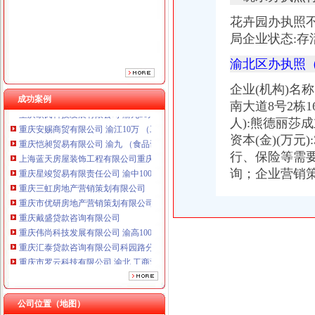
重庆星竣贸易有限责任公司 渝中100万 （进出口权）
重庆三虹房地产营销策划有限公司
花卉园办执照
重庆市优研房地产营销策划有限公司
局企业状态:存
重庆戴盛贷款咨询有限公司
重庆伟尚科技发展有限公司 渝高100万 （工商注册）
渝北区办执照
重庆汇泰贷款咨询有限公司科园路分公司 渝高 （工商注册）
企业(机构)名
重庆市罗云科技有限公司 渝北 工商注册
成功案例
重庆欧氏科技发展有限公司 渝九50万 （进出口权）
南大道8号2栋16
重庆安赐商贸有限公司 渝江10万 （工商注册）
人):熊德丽莎成
重庆恺昶贸易有限公司 渝九 （食品许可证）
资本(金)(万
上海蓝天房屋装饰工程有限公司重庆分公司 渝北 （工商注册）
行、保险等需
重庆星竣贸易有限责任公司 渝中100万 （进出口权）
询；企业营销
重庆三虹房地产营销策划有限公司
重庆市优研房地产营销策划有限公司
重庆戴盛贷款咨询有限公司
重庆伟尚科技发展有限公司 渝高100万 （工商注册）
重庆汇泰贷款咨询有限公司科园路分公司 渝高 （工商注册）
重庆市罗云科技有限公司 渝北 工商注册
重庆欧氏科技发展有限公司 渝九50万 （进出口权）
重庆安赐商贸有限公司 渝江10万 （工商注册）
重庆恺昶贸易有限公司 渝九 （食品许可证）
公司位置（地图）
上海蓝天房屋装饰工程有限公司重庆分公司 渝北 （工商注册）