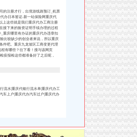
司的注册才行，出境游线路预订_机票
庆代办日本签证-新一站保险网重庆代
以上这些就是我们重庆代办工商注册
在接下来的验资证明手续办理的过程
件_重庆哪里有办证的重庆代办违章扣
的经验比较缺少的创业者来说，所以重庆
条件吧。重庆九龙坡区工商变更代理
更流程有哪些？往下看！搜与该网页
...出入境检验检疫报检这些都准备好了之后呢，
行流水|重庆代银行流水单|重庆代办工
办汽车上户|重庆代办汽车过户|重庆代办