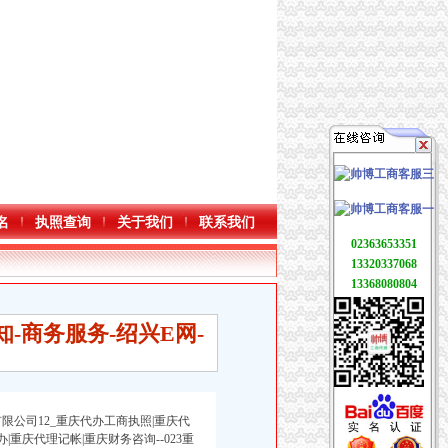
名
执照查询
关于我们
联系我们
02363653351
13320337068
13368080804
-商务服务-绍兴E网-
公司12_重庆代办工商执照|重庆代
重庆代理记帐|重庆财务咨询--023重