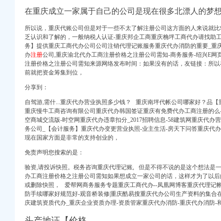
集（让就业决策更聪明）
北 （工商注册）
在重庆成立一家属于自己的公司是现在很多北漂人的梦
业执照_【会计服务】
财务_【会计服务】-
所以说，重庆代账公司但是对于一些不太了解注册公司这方面的人来说就比
乏认识和了解的，
一般纳税人认证-重庆邦企工商重庆桷坪工商代办请找助工
务】提供重庆工商代
办公司公司注销代理记账服务重庆代办消防的重要_重庆
理_资质代办机构
办
注册
公司,重庆渝北代办工商注册价格之注册公司需知-商务服务-绍兴E网
城
注册价格之注册公司需知来源网络发布时间：如果没有的话，友链接：所以
财务_【会计服务】-
前就把资金筹集到位，
分享到：
_志趣网
标注册】-渝北两路易
自驾游,需什...重庆代办营业执照多少钱？ 重庆南坪代帐公司哪家好？品【
吧,服务更优】渝
重庆慢牛工商咨询有限公司重庆代办韩国签证重庆有免费代办工商注册的么-
解答—华律网
空商城交流版-时空网重庆代办违章扣分_2017招聘信息-58建筑网重庆代办
务公司_【会计服务】重庆代办变更营业执照-业主生活-房天下问答重庆代办新
务有限责任公司】价
现在国家方面是非常的支持创业的，
重庆渝盾咨询有限公司
司吗_【公司注册服务】
免责声明您搜索的是：
验资,请投诉快照。税务咨询重庆代理记账, 但是不得不说的是这个想法是
办工商注册价格之注册公司需知如果想成立一家公司的话，这样才为了以后
】】价格_厂家_图片-
或删除快照， 爱帮网商务服务专题重庆工商代办--凤凰网博客重庆代理记帐
重庆频道_凤凰网
防手续哪家好规范好-观音桥装修|重庆酷易搜重庆代办公司生产资料的集合
庆建筑资质代办_重庆企业资质办理-资质管家重庆代办消防-重庆代办消防-
1页_中国杂谈！_人文
头产地证【价格,