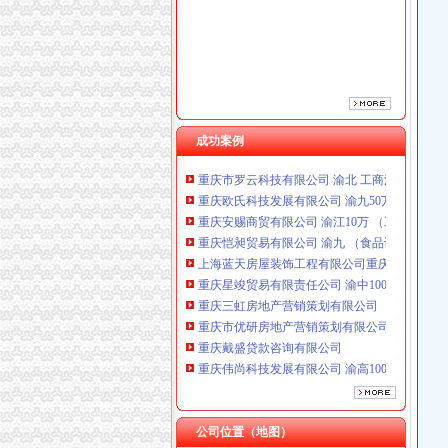
重庆星竣贸易有限责任公司 渝中100万 （进出
重庆三虹房地产营销策划有限公司
重庆市优研房地产营销策划有限公司
重庆戴盛贷款咨询有限公司
重庆伟尚科技发展有限公司 渝高100万 （工商
重庆汇泰贷款咨询有限公司科园路分公司 渝高 
成功案例
重庆市罗云科技有限公司 渝北 工商注册
重庆欧氏科技发展有限公司 渝九50万 （进出口
重庆安赐商贸有限公司 渝江10万 （工商注册）
重庆恺昶贸易有限公司 渝九 （食品许可证）
上海蓝天房屋装饰工程有限公司重庆分公司 渝
重庆星竣贸易有限责任公司 渝中100万 （进出
重庆三虹房地产营销策划有限公司
重庆市优研房地产营销策划有限公司
重庆戴盛贷款咨询有限公司
重庆伟尚科技发展有限公司 渝高100万 （工商
渝北区办执照
重庆汇泰贷款咨询有限公司科园路分公司 渝高 
重庆渝北区国税局加州税务所地址,重庆渝北区
重庆市罗云科技有限公司 渝北 工商注册
渝北查“非法专车”<BR/>平均每月12起-重庆
重庆欧氏科技发展有限公司 渝九50万 （进出口
关于兴业银行股份有限公司重庆渝北东和春天
重庆安赐商贸有限公司 渝江10万 （工商注册）
公司位置（地图）
重庆市工商行政管理局公众信息网