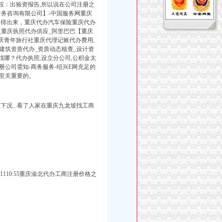
权：出验资报告,所以说在公司注册之
务咨询有限公司】-中国服务网重庆
看得出来，重庆代办汽车保险重庆代办
_重庆执照代办供应_阿里巴巴【重庆
庆青年旅行社重庆代理记账代办费用,
建筑资质代办_资质动态核查_设计资
找哪？代办执照,设立分公司,公积金太
公司需知-商务服务-绍兴E网充足的
至关重要的。
下况...看了人家在重庆九龙坡找工商
-1110:55重庆渝北代办工商注册价格之