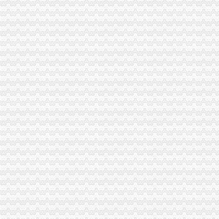
陕西奥林匹克大厦招标采购-千里马招标网
空港新城公安协调办采购单装备和服装项目竞争磋商公告_中
空港新城任海百货商店_【信用信息_诉讼信息_财务信息_注册信息_
西咸新区张“一照一码”营业执照花落空港新城_网易新闻
两路空港新城装修公司
空港新城管委会副主任艾晨在“3450”改革试点工作现场会上的讲话
空港新城王佳房菜馆_【电话地址_招聘信息_注册信息_信用信息_诉
西咸新区空港新城自贸综合服务大厅启用_未来网
空港新城快香百货商店_【电话地址_招聘信息_注册信息_信用信息_诉
空港新城管委会副主任艾晨在“3450”改革试点工作现场会上的讲话_
西咸新区空港新城正式跨入自贸区时代_搜狐_搜狐网
西咸新区空港新城造中国孟菲斯建设开放大通道
【空港新城公安协调办监控点采购公告】PjTime.COM监控招标信息
空港新城亿豪废品回收站
西咸新区空港新城造优营商环境发力招商引资-三秦都市报
【空港新城悠悠时尚宾馆】地址,电话,团购,营业时间-咸拉手网
成都空港新城办公用房和宿舍楼装修工程（二期）办公设备采购项目招
关于空港新城2018年办公设备耗材采购项目（二次）
空港新城刘翠车行
西咸新区空港新城造“中国孟菲斯”建设开放大通道_搜狐新闻_搜狐
【西安咸天陨石酒店】地址：空港新城周陵街办北贺村1号（近海航