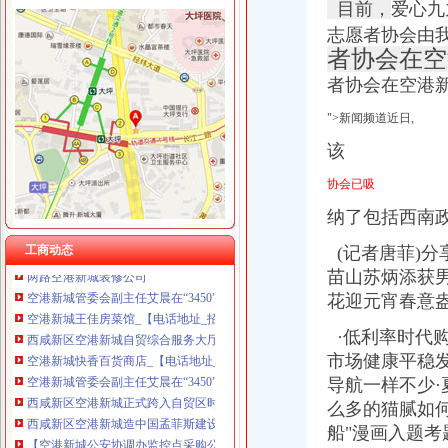
目前，
爱心九
志愿者协会由
者协会在空
空港新城办执照
者协会在空港
南京溧水布局产业新城造转型跨越新引擎--江苏频道--人民网
【58同城】重庆渝北空港新城工商注册_公司注册代理_代办注册公司价
">新闻频道近日,
西咸新区行政审批全面提速-洛川县人民
该
【新时代新气象新作为】西咸新区提升行政审批效率和服务水平_手机
陕西奥林匹克大厦招标采购-千里马招标网
协会已吸
空港新城公安协调办采购单装备和服装项目竞争磋商公告_中
纳了包括西南政
空港新城任海百货商店_【信用信息_诉讼信息_财务信息_注册信息_
西咸新区张“一照一码”营业执照花落空港新城_网易新闻
工商动态
(记者唐菲)分
两路空港新城装修公司
苗山苏炳添获
空港新城管委会副主任艾晨在“3450”改革试点工作现场会上的讲话
花迎元宵春意
空港新城王佳房菜馆_【电话地址_招聘信息_注册信息_信用信息_诉
西咸新区空港新城自贸综合服务大厅启用_未来网
·低利率时代购
空港新城快香百货商店_【电话地址_招聘信息_注册信息_信用信息_诉
市场健康平稳
空港新城管委会副主任艾晨在“3450”改革试点工作现场会上的讲话_
导航一样不少
西咸新区空港新城正式跨入自贸区时代_搜狐_搜狐网
么多的猫腻如何
西咸新区空港新城造中国孟菲斯建设开放大通道
【空港新城公安协调办监控点采购公告】PjTime.COM监控招标信息
船"漫画入题考