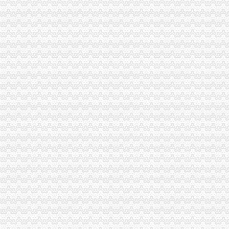
【58同城】重庆渝北空港新城公司注销服务_公司注销代理_公司注销费
关于空港新城2018年办公设备耗材采购项目（二次）竞争谈判公告
西咸新区空港新城底张办产权制度改革项目招标公告-招标采购详-中
西咸新区空港新城造“中国孟菲斯”建设开放大通道_央广网
西咸新区空港新城造中国孟菲斯建设开放大通道-广西新闻网
【空港新城希悦主题客栈（西安咸国际机场）】地址：咸市渭城区
西咸新区空港新城加快造“中国孟菲斯”_欢迎访问陕西省发展和改
西咸新区空港新城造中国孟菲斯建设开放大通道-广西新闻网
【58同城】重庆渝北空港新城资质证书办理_企业资质代理_资质代办机
资讯成都空港新城办公用房和宿舍楼装修工程（二期）办公设备采购项
西咸新区空港新城土地利用规划调整完善招标公告-中国采招网
空港新城企业获西咸张“一照一码”外商营业执照_新闻中心_赢商网
西咸新区空港新城正式跨入自贸区时代_陕西频道_凤凰网
陕西省采购
空港新城管理委员会互联网带宽升级3招标公告-中国采招网
成都天府空港新城：重点投资项目一窗受理事办_优惠政策_中国
家庭或个人-空港新城租赁型保障房申请表格.doc.doc
西咸新区“3450”综合行政审批试点现场会在空港新城召开|西咸新区|
某空港新城拆迁补偿标准-青青岛社区
成都天府空港新城政务服务中心今天正式运行成都高新文章
西咸新区空港新城临空物流商务中心办公家具采购招标公告_中采_新浪
空港新城航宇商务酒店_【电话地址_招聘信息_注册信息_信用信息_诉