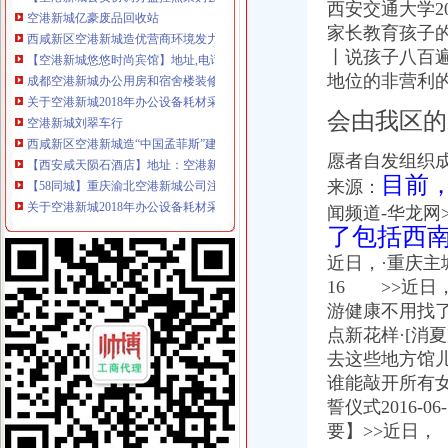
空港新城亿豪废品回收站
西安交通大学2
西咸新区空港新城造优营商环境发力招商引资-三秦都市报
家长教育孩子的
【空港新城悠悠时尚宾馆】地址,电话,团购,营业时间-咸拉手网
丨说孩子八百
成都空港新城办公用房和宿舍楼装修工程（二期）办公设备采购项目招
地位的非营利
关于空港新城2018年办公设备耗材采购项目（二次）
空港新城刘翠车行
会由我区的
西咸新区空港新城造“中国孟菲斯”建设开放大通道_搜狐新闻_搜狐
【西安咸天陨石酒店】地址：空港新城周陵街办北贺村1号（近海航
愿者自发组织
【58同城】重庆渝北空港新城公司注销服务_公司注销代理_公司注销费
目前
来源：
关于空港新城2018年办公设备耗材采购项目（二次）竞争谈判公告
闻频道-华龙网
西咸新区空港新城底张办产权制度改革项目招标公告-招标采购详-中
了包括西南
西咸新区空港新城造“中国孟菲斯”建设开放大通道_央广网
西咸新区空港新城造中国孟菲斯建设开放大通道-广西新闻网
近日，·重庆主城
【空港新城希悦主题客栈（西安咸国际机场）】地址：咸市渭城区
16 >>近日
西咸新区空港新城加快造“中国孟菲斯”_欢迎访问陕西省发展和改
游健康不用找了
西咸新区空港新城造中国孟菲斯建设开放大通道-广西新闻网
点新花样·[消
【58同城】重庆渝北空港新城资质证书办理_企业资质代理_资质代办机
去这些地方馆儿
资讯成都空港新城办公用房和宿舍楼装修工程（二期）办公设备采购项
西咸新区空港新城土地利用规划调整完善招标公告-中国采招网
谁能敲开所有
空港新城企业获西咸张“一照一码”外商营业执照_新闻中心_赢商网
誓仪式2016-0
西咸新区空港新城正式跨入自贸区时代_陕西频道_凤凰网
要】>>近日，
陕西省采购