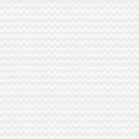
中国民用航空飞行学院新校区入驻成都天府国际空港新城_凤凰资讯
天府空港新城政务服务中心投运张结证和工商营业执照发出-中国
西咸新区空港新城临空物流商务中心A区办公家具采购招标公告_中技
西咸新区空港新城造“中国孟菲斯”建设开放大通道-城市发展|荣耀
西咸新区“3450”综合行政审批试点现场会在空港新城召开|西咸新区|
【重庆空港新城公司注册代理|公司年检代办|代办注册公司价格】-重庆
以“3450”试点深化行政效能革空港新城转变职能优化营商环境
8月15日陕西省西咸新区空港新城评估公司入围项目[陕西省]-十环招标网