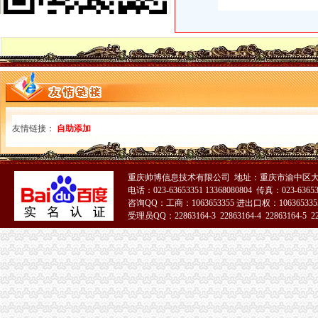
空港新城管理委员会互联网带宽升级3招标公告-中国采招网
成都天府空港新城：重点投资项目一窗受理事办_优惠政策_中国
家庭或个人-空港新城租赁型保障房申请表格.doc.doc
西咸新区“3450”综合行政审批试点现场会在空港新城召开|西咸新区|
某空港新城拆迁补偿标准-青青岛社区
成都天府空港新城政务服务中心今天正式运行成都高新文章
西咸新区空港新城临空物流商务中心办公家具采购招标公告_中采_新浪
空港新城航宇商务酒店_【电话地址_招聘信息_注册信息_信用信息_诉
友情链接：
自助添加
中国民用航空飞行学院新校区入驻成都天府国际空港新城_凤凰资讯
天府空港新城政务服务中心投运张结证和工商营业执照发出-中国
西咸新区空港新城临空物流商务中心A区办公家具采购招标公告_中技
西咸新区空港新城造“中国孟菲斯”建设开放大通道-城市发展|荣耀
重庆帅博信息技术有限公司 地址：重庆市渝中区大
西咸新区“3450”综合行政审批试点现场会在空港新城召开|西咸新区|
电话：023-63653351 13368080804 传真：023-6365
咨询QQ：工商：1063653355 进出口权：1063653355
【重庆空港新城公司注册代理|公司年检代办|代办注册公司价格】-重庆
受理员QQ：22863164-3 22863164-4 22863164-5 228
以“3450”试点深化行政效能革空港新城转变职能优化营商环境
51La
8月15日陕西省西咸新区空港新城评估公司入围项目[陕西省]-十环招标网
空港新城办执照
南京溧水布局产业新城造转型跨越新引擎--江苏频道--人民网
【58同城】重庆渝北空港新城工商注册_公司注册代理_代办注册公司价
西咸新区行政审批全面提速-洛川县人民
【新时代新气象新作为】西咸新区提升行政审批效率和服务水平_手机