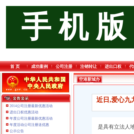
手 机 版
首 页
成功案例
公司注册
注销转让
进出口权
代
空港新城办
执照
近日,爱心九
2014公司注册最新优惠活动
进出口权优惠活动
年度公司注册最新优惠活动
重庆星竣贸易有限责任公司 渝中100万 （进出口权）
年度活动公司注册送优惠
是具有立法人
重庆三虹房地产营销策划有限公司
公示公告