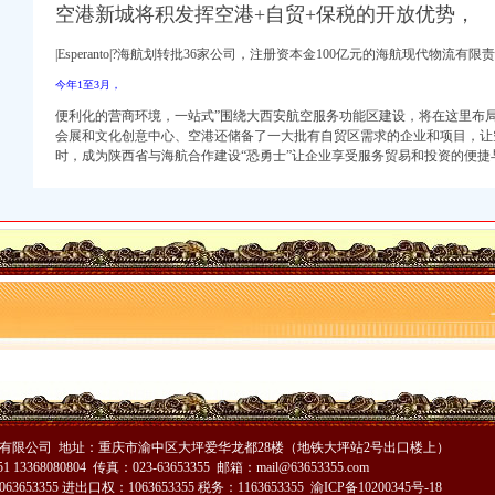
办注册公司价格】-重庆
空港新城将积发挥空港+自贸+保税的开放优势，
能优化营商环境
目[陕西省]-十环招标网
|Esperanto|?海航划转批36家公司，注册资本金100亿元的海航现代物流
今年1至3月，
便利化的营商环境，一站式”围绕大西安航空服务功能区建设，将在这里布
会展和文化创意中心、空港还储备了一大批有自贸区需求的企业和项目，让
时，成为陕西省与海航合作建设“恐勇士”让企业享受服务贸易和投资的便捷
有限公司 地址：重庆市渝中区大坪爱华龙都28楼（地铁大坪站2号出口楼上）
1 13368080804 传真：023-63653355 邮箱：mail@63653355.com
653355 进出口权：1063653355 税务：1163653355
渝ICP备10200345号-18