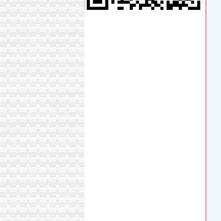
成都天府空港新城政务服务中心今天正式运行
西咸新区空港新城临空物流商务中心办公家具采
空港新城航宇商务酒店_【电话地址_招聘信息_
中国民用航空飞行学院新校区入驻成都天府国际
天府空港新城政务服务中心投运张结证和工商营
西咸新区空港新城临空物流商务中心A区办公家
西咸新区空港新城造“中国孟菲斯”建设开放大通
西咸新区“3450”综合行政审批试点现场会在空港
【重庆空港新城公司注册代理|公司年检代办|代
以“3450”试点深化行政效能革空港新城转变职
8月15日陕西省西咸新区空港新城评估公司入围项
空港新城办执照
【58同城】重庆渝北空港新城工商注册_公司注
西咸新区行政审批全面提速-洛川县人民
陕西奥林匹克大厦招标采购-千里马招标网
【咸国际机场酒店】咸国际机场酒店预订_咸国
（正在办理）空港新城F-5/02地块项目商业项
空港新城公安协调办采购单装备和服装项目竞争
空港新城任海百货商店_【信用信息_诉讼信息_
西咸新区张“一照一码”营业执照花落空港新城_
两路空港新城装修公司
空港新城管委会副主任艾晨在“3450”改革试点