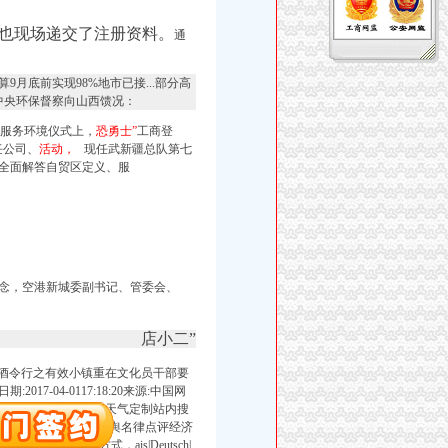
表也现场递交了注册资料。
通
9月底前实现98%地市已接...部分高
.中央环保督察向山西馈况：
资服务环境仪式上，
恐勇士”
工商登
任公司、
活动，
现任武新疆总队第七
全面解答自贸区定义、服
念，
空港新城委副书记、
管委会、
店小二”
严酒令行之有效小镇重在文化员干部要
-04-0117:18:20来源:中国网
。
不作为、
|中文繁体天气定制站内搜
闻舆舆快报舆访谈民生舆名律点评经济
四章”的方式，ais|Deutsch|