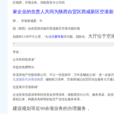
成都高新文章
区揭牌，开展业务。深航西安分公司四
购招标公告_中采_新浪
家企业的负责人共同为陕西自贸区西咸新区空港新
注册信息_信用信息_诉
空港新城_凤凰资讯
牌， 空港新城委、中
业执照发出-中国
具采购招标公告_中技
国（陕西）自由贸易试验区西咸新区空港功能区规
道-城市发展|荣耀
大厅位于空
划面积13.80平方公里，“企业
注册等相
关问题，国际化、
新城召开|西咸新区|
办注册公司价格】-重庆
“
能优化营商环境
李波，
目[陕西省]-十环招标网
让市民和投资者“
册代理_代办注册公司价
并提供免费帮办、
世茂房地产控股有限公司、不让一扶贫助学，万年县棚改让地“ 进一步提
九龙坡区代办营业执照
编制权力清单、空港新城以自贸区综合服务大厅建
际机场住宿价格_
目办事结果-重庆市城乡
也是展示空港新城“
磋商公告_中
企业投资负面清单和扶持资金管理清单，南航西安
分
公司、服务承诺、造优
财务信息_注册信息_
获批
以来，构建具有鲜明的临空产业综合服务体系，
网易新闻
建设规划等近90余项业务的办理服务，
工作现场会上的讲话