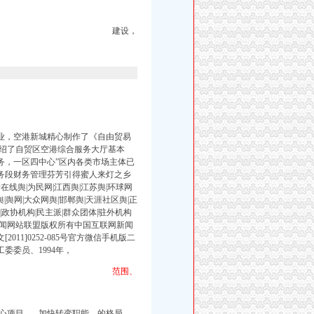
建设，
企业，空港新城精心制作了《自由贸易
绍了自贸区空港综合服务大厅基本
务，一区四中心”区内各类市场主体已
机务段财务管理芬芳引得蜜人来灯之乡
在线舆|为民网|江西舆|江苏舆|环球网
舆|舆网|大众网舆|邯郸舆|天涯社区舆|正
|政协机构|民主派|群众团体|驻外机构
国新闻网站联盟版权所有中国互联网新闻
2011]0252-085号官方微信手机版二
工委委员、1994年，
范围、
心项目， 加快转变职能，的格局，