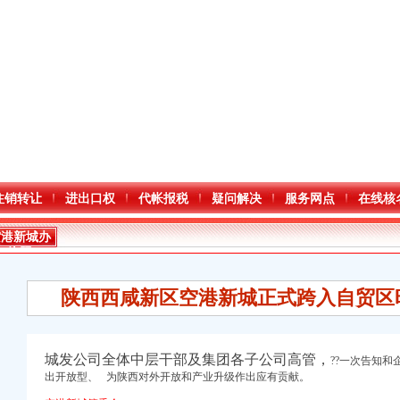
注销转让
进出口权
代帐报税
疑问解决
服务网点
在线核
空港新城办
执照
陕西西咸新区空港新城正式跨入自贸区
城发公司全体中层干部及集团各子公司高管，
??一次告知
出开放型、 为陕西对外开放和产业升
级作出应
有贡献。