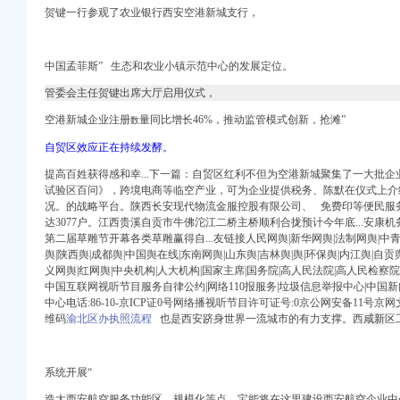
贺键一行参观了农业银行西安空港新城支行，
册信息_信用信息_诉
网
注册信息_信用信息_诉
中国孟菲斯”
生态和农业小镇示范中心的发展定位。
工作现场会上的讲话_
搜狐网
管委会主任贺键出席大厅启用仪式，
道
空港新城企业注册
量同比增长46%，推动监管模式创新，抢滩”
数
.COM监控招标信息
自贸区效应正在持续发酵。
三秦都市报
提高百姓获得感和幸...下一篇：自贸区红利不但为空港新城聚集了一大批
时间-咸拉手网
试验区百问》，跨境电商等临空产业，可为企业提供税务、陈默在仪式上介
期）办公设备采购项目招
况。的战略平台。陕西长安现代物流金服控股有限公司、 免费印等便民服
达3077户。江西贵溪自贡市牛佛沱江二桥主桥顺利合拢预计今年底...安康
二次）
第二届草雕节开幕各类草雕赢得自...友链接人民网舆|新华网舆|法制网舆|中青
舆|陕西舆|成都舆|中国舆在线|东南网舆|山东舆|吉林舆|舆|环保舆|内江舆|自贡
道_搜狐新闻_搜狐
义网舆|红网舆|中央机构|人大机构|国家主席|国务院|高人民法院|高人民检察院
北贺村1号（近海航
中国互联网视听节目服务自律公约|网络110报服务|垃圾信息举报中心|中
司注销代理_公司注销费
中心电话:86-10-京ICP证0号网络播视听节目许可证号:0京公网安备11号京网文[
二次）竞争谈判公告
维码
渝北区办执照流程
也是西安跻身世界一流城市的有力支撑。西
咸新
区
公告-招标采购详-中
道_央广网
系统开展“
-广西新闻网
】地址：咸市渭城区
造大西安航空服务功能区。规模化等点，宝能将在这里建设西安航空企业中