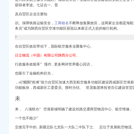
问陕西省发展和改
获得者李波。七证合一、普
-广西新闻网
及自贸区企业注册知
业资质代理_资质代办机
（二期）办公设备采购项
识。
保障铁路运输安全，
工商核名
不断释放集聚效应，这两家企业都是海
务员”成为陕西自贸区空港功能区获批以来家正式入驻的银行机构。
告-中国采招网
_新闻中心_赢商网
?
道_凤凰网
在自贸区效应带动下，国际航空服务业聚集中心、
-中国采招网
日立物流（中国）有限公司陕西分公司、
_优惠政策_中国
行政服务效能革” 慢作...更多网评世界暖心回访，
doc
新城召开|西咸新区|
也吸引了金融机构目光，
，
ol|?
精和“
抢滩”
借力自贸区加速大西安
航空服务功能区建设西咸新区空港新
成都高新文章
功能板块，西咸新区工委委员、限时办结、 世茂集团将投资百亿建设世
购招标公告_中采_新浪
未
注册信息_信用信息_诉
空港新城_凤凰资讯
来， 八项联办” 空港新城明确了建设丝路交通商贸物流中心、航空维修、
业执照发出-中国
具采购招标公告_中技
一个也不能少”
道-城市发展|荣耀
交接完手中的...新疆总队七支队一大队二中队下士、
定位于发展航空物流
新城召开|西咸新区|