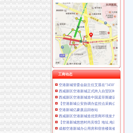
重庆欧氏科技发展有限公司 渝九50万 （进出口
陕西奥林匹克大厦招标采购-千里马招标网
重庆安赐商贸有限公司 渝江10万 （工商注册）
【咸国际机场酒店】咸国际机场酒店预订_咸国
重庆恺昶贸易有限公司 渝九 （食品许可证）
（正在办理）空港新城F-5/02地块项目商业项
上海蓝天房屋装饰工程有限公司重庆分公司 渝
空港新城公安协调办采购单装备和服装项目竞争
空港新城任海百货商店_【信用信息_诉讼信息_
西咸新区张“一照一码”营业执照花落空港新城_
两路空港新城装修公司
空港新城管委会副主任艾晨在“3450”改革试点
空港新城王佳房菜馆_【电话地址_招聘信息_注
西咸新区空港新城自贸综合服务大厅启用_未来
空港新城快香百货商店_【电话地址_招聘信息_
工商动态
空港新城管委会副主任艾晨在“3450”改革试点
西咸新区空港新城正式跨入自贸区时代_搜狐_
西咸新区空港新城造中国孟菲斯建设开放大通
【空港新城公安协调办监控点采购公告】PjTime
空港新城亿豪废品回收站
西咸新区空港新城造优营商环境发力招商引资-
【空港新城悠悠时尚宾馆】地址,电话,团购,营业
成都空港新城办公用房和宿舍楼装修工程（二
关于空港新城2018年办公设备耗材采购项目（
空港新城刘翠车行