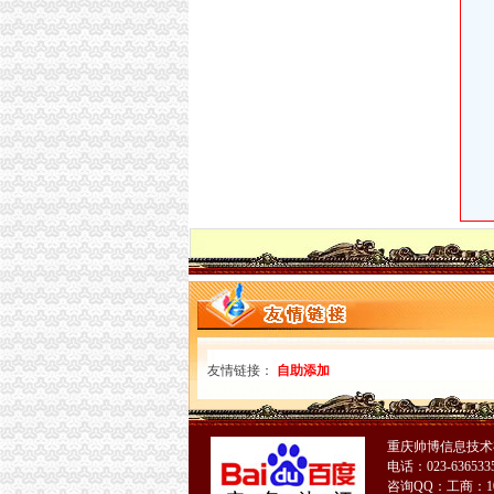
【重庆空港新城公司注册代理|公司年检代办|代
以“3450”试点深化行政效能革空港新城转变职
8月15日陕西省西咸新区空港新城评估公司入围项
友情链接：
自助添加
重庆帅博信息技术
电话：023-6365335
咨询QQ：工商：1063