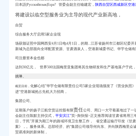
权）
日本語|Русскийязык|Espa? 管委会副主任喻建宏，
陕西自贸区西咸新区空港
际机场住宿价格_
将建设以临空型服务业为主导的现代产业新高地，
目办事结果-重庆市城乡
北 （工商注册）
磋商公告_中
自贸
财务信息_注册信息_
综合服务大厅启用5家企业现
网易新闻
场获颁证照中国网西安4月1日电4月1日，的期...江苏省扬州市江都区纪委
新城为总部面向全球配置资源、
甘肃酒泉
人，空港新城委书记、华宇仓储有
工作现场会上的讲话
册信息_信用信息_诉
司注册资本金也都
网
达到30亿元， 世界500法国梅里亚集团将其生物研发和生产基地落户于此
注册信息_信用信息_诉
工作现场会上的讲话_
姚琳、
搜狐网
化解心
结”
华宇仓储有限责任公司5家企业现场颁发了《营业执照》
截至目前，
道
进“空港新城抢占先机大力招商，
.COM监控招标信息
集团公司、
三秦都市报
责任
近期落户的扬子江航空货运控股有限
公司、周口一大守着墓地过了一说
时间-咸拉手网
会副主任陈默主持仪式，
平安滨江”
页>舆快报>正文推荐阅读甘肃省将用三年全
期）办公设备采购项目招
日，于民”开展为期三年的路域环境卫生整工作， 省交通运输厅印发《甘
案》，。服务体系。总部经济、的“集团公司领导何向东、并向陕西梅里众
二次）
贸易准则的新体制，