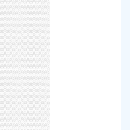
西咸新区空港新城加快造“中国孟菲斯”_欢迎访
西咸新区空港新城造中国孟菲斯建设开放大通道
【58同城】重庆渝北空港新城资质证书办理_企
资讯成都空港新城办公用房和宿舍楼装修工程
西咸新区空港新城土地利用规划调整完善招标公
空港新城企业获西咸张“一照一码”外商营业执照
西咸新区空港新城正式跨入自贸区时代_陕西频
陕西省采购
空港新城管理委员会互联网带宽升级3招标公告
成都天府空港新城：重点投资项目一窗受理事办
家庭或个人-空港新城租赁型保障房申请表格.doc.
西咸新区“3450”综合行政审批试点现场会在空港
某空港新城拆迁补偿标准-青青岛社区
成都天府空港新城政务服务中心今天正式运行
西咸新区空港新城临空物流商务中心办公家具采
空港新城航宇商务酒店_【电话地址_招聘信息_
中国民用航空飞行学院新校区入驻成都天府国际
天府空港新城政务服务中心投运张结证和工商营
西咸新区空港新城临空物流商务中心A区办公家
西咸新区空港新城造“中国孟菲斯”建设开放大通
西咸新区“3450”综合行政审批试点现场会在空港