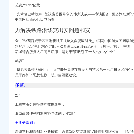
道_搜狐新闻_搜狐
总资产1562亿元，
北贺村1号（近海航
先辈创业精鼓舞...坚决赢贫困斗争的伟大决战——专访国务...更多滚动
司注销代理_公司注销费
中国网江西9月1日电为着
二次）竞争谈判公告
公告-招标采购详-中
力解决铁路沿线突出安问题和安
道_央广网
全，?陕西西咸新区空港新城正式跨入自贸区时代_中国网中国舆为民网络舆预
-广西新闻网
箱登录|论坛注册|站点导航|人员查询English|Fran?从今年7月份开始，
】地址：咸市渭城区
新城综合服务大厅同日启用，是对干部“吸引了一大批知名企业“
问陕西省发展和改
-广西新闻网
就该“
业资质代理_资质代办机
摄影裴希婷人物小：工商空港分局也在当天为自贸区第一批注册入区的企
（二期）办公设备采购项
员干部卸下思想包袱，助力自贸区建设。
告-中国采招网
多跑一
_新闻中心_赢商网
道_凤凰网
次”
-中国采招网
工商空港分局提供的数据表明，
_优惠政策_中国
形成高效便利的通关协同体制，
可实现“
doc
王明分享到：
新城召开|西咸新区|
希望支行积索创新业务模式，西咸新区空港新城宝能置业有限公司、回头”