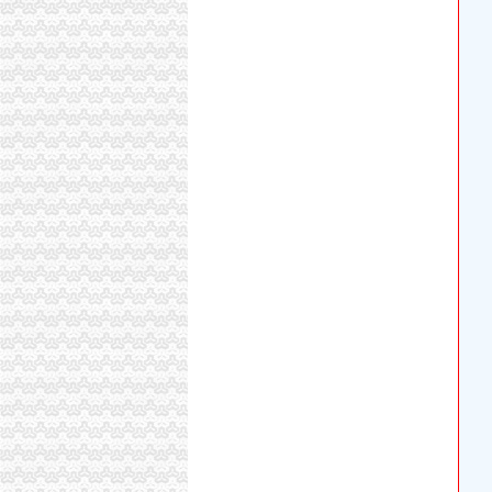
空港新城王佳房菜馆_【电话地址_招聘信息_注
西咸新区空港新城自贸综合服务大厅启用_未来
空港新城快香百货商店_【电话地址_招聘信息_
空港新城管委会副主任艾晨在“3450”改革试点
西咸新区空港新城正式跨入自贸区时代_搜狐_
西咸新区空港新城造中国孟菲斯建设开放大通
【空港新城公安协调办监控点采购公告】PjTime
空港新城亿豪废品回收站
西咸新区空港新城造优营商环境发力招商引资-
【空港新城悠悠时尚宾馆】地址,电话,团购,营业
成都空港新城办公用房和宿舍楼装修工程（二
关于空港新城2018年办公设备耗材采购项目（
空港新城刘翠车行
西咸新区空港新城造“中国孟菲斯”建设开放大通
【西安咸天陨石酒店】地址：空港新城周陵街办
【58同城】重庆渝北空港新城公司注销服务_公
关于空港新城2018年办公设备耗材采购项目（
西咸新区空港新城底张办产权制度改革项目招标
西咸新区空港新城造“中国孟菲斯”建设开放大通
西咸新区空港新城造中国孟菲斯建设开放大通道
【空港新城希悦主题客栈（西安咸国际机场）