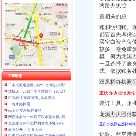
两路办执照
置相关的总
空港新城
账和明细账。
【许昌空港新城（二期）二手房|空港新城（二期）二手房买卖】-许昌
都要首先考虑
空港新城1号线路_空港新城1号线公交车路线_咸空港新城1号线路_
买空白资产负
空港新城房价网,2018空港新城房价走势图,南通渝北空港新城二手房
空港新城21#、24#楼工程招标公告_中国招标网_河南省招标
较多，避免重
空港新城房价网,2018空港新城房价走势图,宁波渝北空港新城二手房
模、何为龙溪
松树桥办执照
一旦选择了账
即时_频道_凤凰网
式、依据账务
松树桥办公家具维修隔断办公桌拆卸安装大班椅老板椅维修换件-维
工商动态
日本北海道旅游_本州+北海道小樽富良野函馆双飞6晚7天游
双凤桥办执照
沈机床：2012年半年度报告（2012-07-31）_沈机床（000410）
租售转让|重庆|减资_凤凰资讯
重庆办执照但无论
一碗水办执照
装订工具。企
eia石油交易所有哪些
网店实名制一年后征税难题未解-搜狐滚动
龙溪办执照付
企业家青睐什么样的营商环境-ZAKER新闻
重庆办执照在选择时就
政务公开-岳池县人民
民宅开饭店居民议物业工商食监回应——凤凰网房产天津
记账。然空港