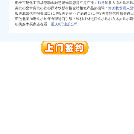
电子市场化工市场慧聪金融慧聪物流您是不是在找：
帅博
加拿大原木铁杉铁
美铁杉桑拿房铁杉铁杉原木铁杉材搜全站相似产品热搜词：
海关收发货人登
报关北京代理报关出口代理报关更多>>红酒进口代理报关货物代理报关进出
注册）
证的北美加洲铁杉如何办理进口手续？铁杉板材进口铁杉铁杉方木如铁杉建
杉防腐木买家还在看：
重庆0元注册公司
（工商注册）
权）
北 （工商注册）
口权）
注册）
（工商注册）
权）
北 （工商注册）