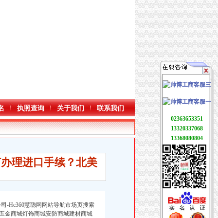
名
执照查询
关于我们
联系我们
02363653351
13320337068
13368080804
何办理进口手续？北美
-Hc360慧聪网网站导航市场页搜索
五金商城灯饰商城安防商城建材商城