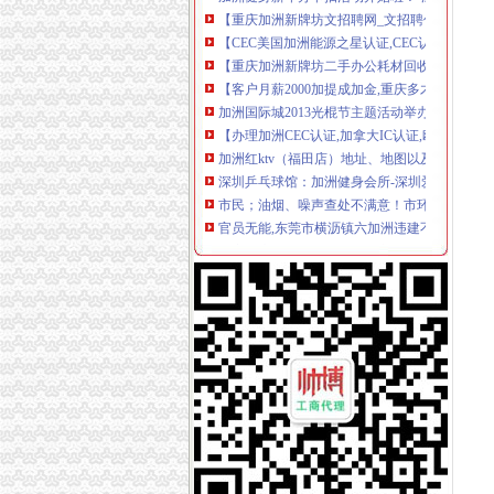
【CEC美国加洲能源之星认证,CEC认证优惠办理
【重庆加洲新牌坊二手办公耗材回收回收】-重
【客户月薪2000加提成加金,重庆多才广告有限
加洲国际城2013光棍节主题活动举办-导购-眉
【办理加洲CEC认证,加拿大IC认证,欧洲ERP认
加洲红ktv（福田店）地址、地图以及周边公交
深圳乒乓球馆：加洲健身会所-深圳爱问分类
市民；油烟、噪声查处不满意！市环保局现场
官员无能,东莞市横沥镇六加洲违建不处理_【微信:
开家饭店要多少钱？在学校旁边的那种,现在开
中美之间的差距,转贴来自天涯经济论坛-广州搜
818我的现任和前夫,说说中美两国男人的异同
因本人怀孕,急转让一张刚办的杰司健身卡（加洲光）
北京兰迪花卉精品有限公司等35户外商投资企
欢乐举办加洲DIY风筝购房送美金
重庆有哪些宠物店,分别在哪_搜问问
【加洲七街健身卡两年卡,2014年6月办的,还有2
加洲光3月29日举办多层现房大型让利活动
世检检测优惠专业办理电热毯SAA认证,RCM认证
2018北美洲旅游攻略,北美洲自由行攻略,马蜂
2018北美洲旅游攻略,北美洲自由行攻略,马蜂