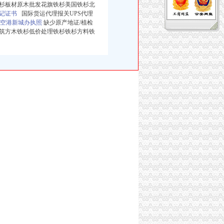
杉板材原木批发花旗铁杉美国铁杉北
记证书
国际货运代理报关UPS代理
空港新城办执照
缺少原产地证/植检
筑方木铁杉低价处理铁杉铁杉方料铁