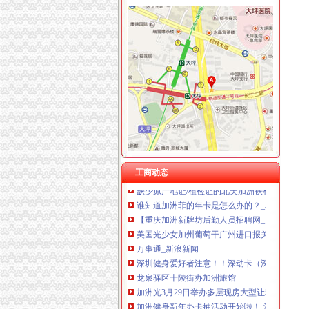
加洲办执照
专业办理10万-500万股权变更（执照/地税加-急
南山加洲人办公电脑族喜爱的会所
加洲光3月29日举办多层现房大型让利活动
北京兰迪花卉精品有限公司等35户外商投资企
加洲公寓复式居住办公两用-荆门在线
健身房|健身俱乐部|南山健身中心-qd8.com.cn
我该杂办~加洲遇到问题【加州旅馆吧】_百度
工商动态
缺少原产地证/植检证的北美加洲铁杉如何办理
谁知道加洲菲的年卡是怎么办的？_阜南吧_百
【重庆加洲新牌坊后勤人员招聘网_后勤人员招
美国光少女加州葡萄干广州进口报关办理收货人
万事通_新浪新闻
深圳健身爱好者注意！！深动卡（深动一族）卷
龙泉驿区十陵街办加洲旅馆
加洲光3月29日举办多层现房大型让利活动-导购
加洲健身新年办卡抽活动开始啦！-深圳58同城
【重庆加洲新牌坊文招聘网_文招聘信息】-重