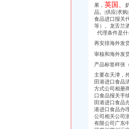
英国、
果，
南山加洲人办公电脑族喜爱的会所
健身房|健身俱乐部|南山健身中心-qd8.com.cn
品。|供应|求购
我该杂办~加洲遇到问题【加州旅馆吧】_百度贴吧
食品进口报关
缺少原产地证/植检证的北美加洲铁杉如何办理进口手续？北美加洲铁杉
等）。龙舌兰
谁知道加洲菲的年卡是怎么办的？_阜南吧_百度贴吧
代理条件是什
【重庆加洲新牌坊后勤人员招聘网_后勤人员招聘信息】-重庆智联招聘
美国光少女加州葡萄干广州进口报关办理收货人备案_进口食品海关
再安排海外发
万事通_新浪新闻
深圳健身爱好者注意！！深动卡（深动一族）卷款跑了！！！！_报料_
审核和海外发
龙泉驿区十陵街办加洲旅馆
产品标签样张
加洲光3月29日举办多层现房大型让利活动-导购-石家庄乐居网
加洲健身新年办卡抽活动开始啦！-深圳58同城
主要在天津，
【重庆加洲新牌坊文招聘网_文招聘信息】-重庆智联招聘
田港进口食品清
【CEC美国加洲能源之星认证,CEC认证优惠办理】价格,厂家,
方式公司相册
【重庆加洲新牌坊二手办公耗材回收回收】-重庆赶集网
口食品报关手
【客户月薪2000加提成加金,重庆多才广告有限公司招聘】-重庆赶
加洲国际城2013光棍节主题活动举办-导购-眉山乐居网
田港进口食品
【办理加洲CEC认证,加拿大IC认证,欧洲ERP认证】价格_厂家_图
港进口食品办
加洲红ktv（福田店）地址、地图以及周边公交_查查吧
公司相关公司
深圳乒乓球馆：加洲健身会所-深圳爱问分类
有限公司广东
市民；油烟、噪声查处不满意！市环保局现场办公；当场拍板；月底解