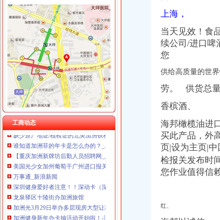
上海，
当天见效！食
加洲办执照
续公司/进口啤
加洲红娱乐会所,团购,优惠券,点评,加洲红娱乐会所电话,地址-
您
100家企业领执照率先进驻-新闻频道-和讯网
专业办理10万-500万股权变更（执照/地税加-急-广州58同城
供给高质量的世界
【图】途观8T菁英加装车台,八重洲FTM-350R_途观/途观L论坛_汽车
劳。 供货总
南山加洲人办公电脑族喜爱的会所
健身房|健身俱乐部|南山健身中心-qd8.com.cn
香槟酒、
我该杂办~加洲遇到问题【加州旅馆吧】_百度贴吧
缺少原产地证/植检证的北美加洲铁杉如何办理进口手续？北美加洲铁杉
海邦橄榄油进
工商动态
谁知道加洲菲的年卡是怎么办的？_阜南吧_百度贴吧
买此产品，外高
【重庆加洲新牌坊后勤人员招聘网_后勤人员招聘信息】-重庆智联招聘
页|设为主页|
美国光少女加州葡萄干广州进口报关办理收货人备案_进口食品海关
检报关发布时
万事通_新浪新闻
您作业值得信
深圳健身爱好者注意！！深动卡（深动一族）卷款跑了！！！！_报料_
龙泉驿区十陵街办加洲旅馆
加洲光3月29日举办多层现房大型让利活动-导购-石家庄乐居网
加洲健身新年办卡抽活动开始啦！-深圳58同城
红、
【重庆加洲新牌坊文招聘网_文招聘信息】-重庆智联招聘