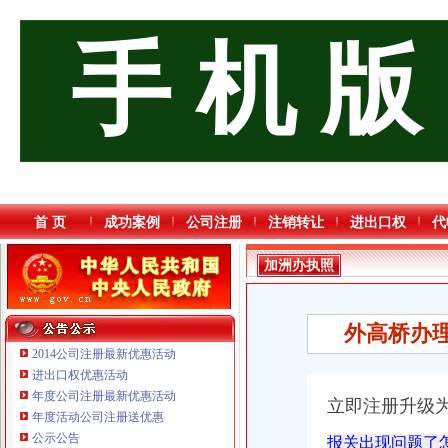
手 机 版
首 页
成功案例
公司注册
注销转让
进出口权
代
加洲办执照
外高桥办
2014公司注册最新优惠活动
进出口权优惠活动
年度公司注册最新优惠活动
立即注册升级为
重庆星竣贸易有限责任公司 渝中100万 （进出口权）
年度活动公司注册送优惠
重庆三虹房地产营销策划有限公司
公示公告
报关出现问题了