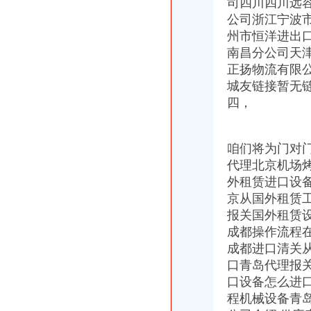
司四川四川远
官员无能,东莞市横沥镇六加洲违建不处理_【微信:ugucci】香奈尔
公司浙江宁波
开家饭店要多少钱？在学校旁边的那种,现在开还可以吗？哟啊办什么
州市恒洋进出
中美之间的差距,转贴来自天涯经济论坛-广州搜狐焦点
818我的现任和前夫,说说中美两国男人的异同,外加请教工作问题。
南昌分公司天
因本人怀孕,急转让一张刚办的杰司健身卡（加洲光）-Powered
正扬物流有限
北京兰迪花卉精品有限公司等35户外商投资企业被依法吊销营业执照
城友链接暂无
欢乐举办加洲DIY风筝购房送美金
四，
重庆有哪些宠物店,分别在哪_搜问问
【加洲七街健身卡两年卡,2014年6月办的,还有20个月。】-娄底娄
加洲光3月29日举办多层现房大型让利活动
咱们将为门对
世检检测优惠专业办理电热毯SAA认证,RCM认证,张R-
代理北京机场
2018北美洲旅游攻略,北美洲自由行攻略,马蜂窝北美洲出游攻略游记
外租赁进口设
2018北美洲旅游攻略,北美洲自由行攻略,马蜂窝北美洲出游攻略游记
万事通_新浪新闻
京从国外租赁
[求助]我老婆发了疯似的要去美国当护士,怎么办？_美国_论坛_天涯社
报关国外租赁
舞台、电视、电影、摄影（室内外）灯具CCC认证WST专业办理,张R
成都操作流程
外高桥办理加洲啤酒进口手续公司/进口啤酒标签备案/流程
成都进口清关
毛布牢度检测/加洲65检测报告办理-钱眼商机
口青岛代理报
加洲光新动态：3月29日加州光举办多层现房让利活动-石家庄搜
口设备怎么进
C级电梯维保资质办理,应城电梯维保资质如何办理
程机械设备青
中方县成立“农投”公司葡萄产业跃上新台阶-食品商务网资讯