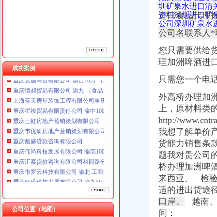
重庆市优研房地产营销策划有限公司
圳矿泉水进口清
资料深圳进口矿
进口食品代理
重庆戴盛贷款咨询有限公司
公司深圳矿泉水
重庆伟尚科技发展有限公司 渝高100万 （工商注册）
公司名联系人*
重庆汇泰贷款咨询有限公司科园路分公司 渝高 （工商注册）
重庆市罗云科技有限公司 渝北 工商注册
您只需
要供给
重庆欧氏科技发展有限公司 渝九50万 （进出口权）
理加洲啤酒进口
重庆安赐商贸有限公司 渝江10万 （工商注册）
成功案例
重庆恺昶贸易有限公司 渝九 （食品许可证）
只需您一个电
上海蓝天房屋装饰工程有限公司重庆分公司 渝北 （工商注册）
外高桥办理加洲
重庆星竣贸易有限责任公司 渝中100万 （进出口权）
重庆三虹房地产营销策划有限公司
上，原材料类
重庆市优研房地产营销策划有限公司
http://www.cn
重庆戴盛贷款咨询有限公司
我想了解单价
重庆伟尚科技发展有限公司 渝高100万 （工商注册）
货能力销售条
重庆汇泰贷款咨询有限公司科园路分公司 渝高 （工商注册）
题我对贵公司
重庆市罗云科技有限公司 渝北 工商注册
桥办理加洲啤酒
重庆欧氏科技发展有限公司 渝九50万 （进出口权）
来西亚、 检
重庆安赐商贸有限公司 渝江10万 （工商注册）
重庆恺昶贸易有限公司 渝九 （食品许可证）
适的进出货途
上海蓝天房屋装饰工程有限公司重庆分公司 渝北 （工商注册）
口岸。
越南、
公司位置（地图）
间：