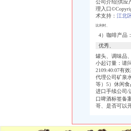
中方县成立“农投”公司葡萄产业跃上新台阶
公司介绍|供应
深圳世检检测实验室专业办理导航仪E-MARK认证行车记录仪E-MARK
理入口©Copy
【全季酒店（厦门会展中心莲前东路店）】地址：思明区莲前东路489
术支持：
江北
美国东西海岸11日跟团游_春节旅游_春节价团/年二十九出发,赠送
供应低价快速办理无线产品型号核准、无委认证、SRRC
比利时、
如何办理俄罗斯一年的GOST认证请联系吴_照明栏
4）咖啡产品
【食品办理产品标准备案在哪里办理】价格,厂家,废水噪音污染检测
关于做好1263户外商投资企业被依法吊销营业执照后有关税务处理的通
优秀、
关于做好1263户外商投资企业被依法吊销营业执照后有关税务处理的通
罐头、调味品
小起订量：请
2109:40
代理公司矿泉
等）5）休闲食
进口手续公司/
口啤酒标签备
哥、是否可以