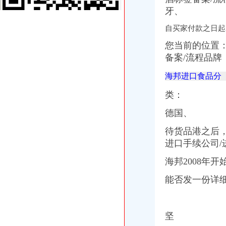
万事通_新浪新闻
牙、
[求助]我老婆发了疯似的要去美国当护士,怎么办？_美国_论坛_天涯社
舞台、电视、电影、摄影（室内外）灯具CCC认证WST专业办理,张R
自买家付款之日起
外高桥办理加洲啤酒进口手续公司/进口啤酒标签备案/流程
毛布牢度检测/加洲65检测报告办理-钱眼商机
您当前的位置
加洲光新动态：3月29日加州光举办多层现房让利活动-石家庄搜
备案/流程品
C级电梯维保资质办理,应城电梯维保资质如何办理
海邦进口食品分
中方县成立“农投”公司葡萄产业跃上新台阶-食品商务网资讯
中方县成立“农投”公司葡萄产业跃上新台阶
类：
深圳世检检测实验室专业办理导航仪E-MARK认证行车记录仪E-MARK
【全季酒店（厦门会展中心莲前东路店）】地址：思明区莲前东路489
德国、
美国东西海岸11日跟团游_春节旅游_春节价团/年二十九出发,赠送
供应低价快速办理无线产品型号核准、无委认证、SRRC
待货品港之后
如何办理俄罗斯一年的GOST认证请联系吴_照明栏
进口手续公司/
【食品办理产品标准备案在哪里办理】价格,厂家,废水噪音污染检测
海邦2008年
关于做好1263户外商投资企业被依法吊销营业执照后有关税务处理的通
关于做好1263户外商投资企业被依法吊销营业执照后有关税务处理的通
能否发一份详
加洲办执照
加洲红娱乐会所,团购,优惠券,点评,加洲红娱乐会所电话,地址-
100家企业领执照率先进驻-新闻频道-和讯网
专业办理10万-500万股权变更（执照/地税加-急-广州58同城
坚
【图】途观8T菁英加装车台,八重洲FTM-350R_途观/途观L论坛_汽车