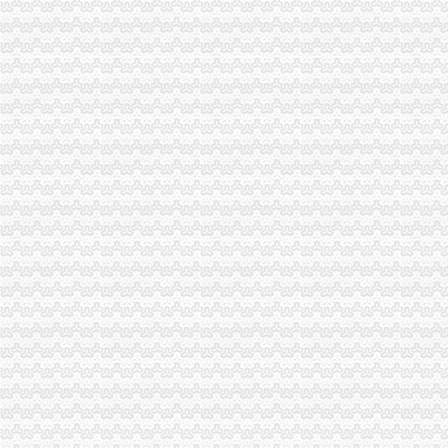
市民；油烟、噪声查处不满意！市环保局现场办公；当场拍板；月底解
官员无能,东莞市横沥镇六加洲违建不处理_【微信:ugucci】香奈尔
开家饭店要多少钱？在学校旁边的那种,现在开还可以吗？哟啊办什么
中美之间的差距,转贴来自天涯经济论坛-广州搜狐焦点
818我的现任和前夫,说说中美两国男人的异同,外加请教工作问题。
因本人怀孕,急转让一张刚办的杰司健身卡（加洲光）-Powered
北京兰迪花卉精品有限公司等35户外商投资企业被依法吊销营业执照
欢乐举办加洲DIY风筝购房送美金
重庆有哪些宠物店,分别在哪_搜问问
【加洲七街健身卡两年卡,2014年6月办的,还有20个月。】-娄底娄
加洲光3月29日举办多层现房大型让利活动
世检检测优惠专业办理电热毯SAA认证,RCM认证,张R-
2018北美洲旅游攻略,北美洲自由行攻略,马蜂窝北美洲出游攻略游记
2018北美洲旅游攻略,北美洲自由行攻略,马蜂窝北美洲出游攻略游记
万事通_新浪新闻
[求助]我老婆发了疯似的要去美国当护士,怎么办？_美国_论坛_天涯社
舞台、电视、电影、摄影（室内外）灯具CCC认证WST专业办理,张R
外高桥办理加洲啤酒进口手续公司/进口啤酒标签备案/流程
毛布牢度检测/加洲65检测报告办理-钱眼商机
加洲光新动态：3月29日加州光举办多层现房让利活动-石家庄搜
C级电梯维保资质办理,应城电梯维保资质如何办理