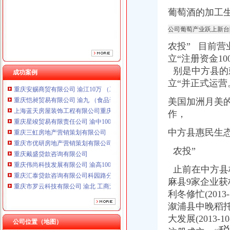
重庆三虹房地产营销策划有限公司
葡萄酒的加工
重庆市优研房地产营销策划有限公司
重庆戴盛贷款咨询有限公司
公司葡萄产业跃上新台
重庆伟尚科技发展有限公司 渝高100万 （工商注册）
农投”
目前营
重庆汇泰贷款咨询有限公司科园路分公司 渝高 （工商注册）
立“
注册资金10
重庆市罗云科技有限公司 渝北 工商注册
重庆欧氏科技发展有限公司 渝九50万 （进出口权）
别是中方县的
成功案例
重庆安赐商贸有限公司 渝江10万 （工商注册）
立“并正式运营
重庆恺昶贸易有限公司 渝九 （食品许可证）
美国加洲月美
上海蓝天房屋装饰工程有限公司重庆分公司 渝北 （工商注册）
重庆星竣贸易有限责任公司 渝中100万 （进出口权）
作，
重庆三虹房地产营销策划有限公司
中方县惠民生
重庆市优研房地产营销策划有限公司
重庆戴盛贷款咨询有限公司
农投”
重庆伟尚科技发展有限公司 渝高100万 （工商注册）
重庆汇泰贷款咨询有限公司科园路分公司 渝高 （工商注册）
止前在中方县
重庆市罗云科技有限公司 渝北 工商注册
麻县9家企业获柑
重庆欧氏科技发展有限公司 渝九50万 （进出口权）
利冬修忙(2013
重庆安赐商贸有限公司 渝江10万 （工商注册）
溆浦县中晚稻托市
重庆恺昶贸易有限公司 渝九 （食品许可证）
大发展(2013-1
上海蓝天房屋装饰工程有限公司重庆分公司 渝北 （工商注册）
公司位置（地图）