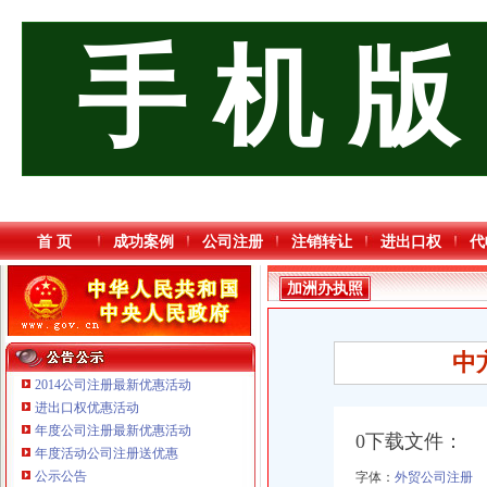
手 机 版
首 页
成功案例
公司注册
注销转让
进出口权
代
加洲办执照
中
2014公司注册最新优惠活动
进出口权优惠活动
年度公司注册最新优惠活动
0下载文件：
年度活动公司注册送优惠
重庆星竣贸易有限责任公司 渝中100万 （进出口权）
公示公告
字体：
外贸公司注册