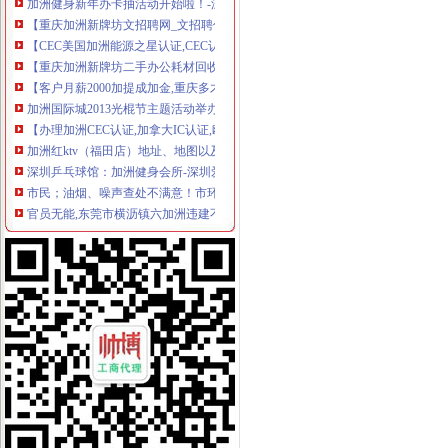
【重庆加洲新牌坊文招聘网_文招聘信息】-重庆智联招聘
【CEC美国加洲能源之星认证,CEC认证优惠办理】价格,厂家,
【重庆加洲新牌坊二手办公耗材回收回收】-重庆赶集网
【客户月薪2000加提成加金,重庆多才广告有限公司招聘】-重庆赶
加洲国际城2013光棍节主题活动举办-导购-眉山乐居网
【办理加洲CEC认证,加拿大IC认证,欧洲ERP认证】价格_厂家_图
加洲红ktv（福田店）地址、地图以及周边公交_查查吧
深圳乒乓球馆：加洲健身会所-深圳爱问分类
市民；油烟、噪声查处不满意！市环保局现场办公；当场拍板；月底解
官员无能,东莞市横沥镇六加洲违建不处理_【微信:ugucci】香奈尔
开家饭店要多少钱？在学校旁边的那种,现在开还可以吗？哟啊办什么
中美之间的差距,转贴来自天涯经济论坛-广州搜狐焦点
818我的现任和前夫,说说中美两国男人的异同,外加请教工作问题。
因本人怀孕,急转让一张刚办的杰司健身卡（加洲光）-Powered
北京兰迪花卉精品有限公司等35户外商投资企业被依法吊销营业执照
欢乐举办加洲DIY风筝购房送美金
重庆有哪些宠物店,分别在哪_搜问问
【加洲七街健身卡两年卡,2014年6月办的,还有20个月。】-娄底娄
加洲光3月29日举办多层现房大型让利活动
世检检测优惠专业办理电热毯SAA认证,RCM认证,张R-
2018北美洲旅游攻略,北美洲自由行攻略,马蜂窝北美洲出游攻略游记