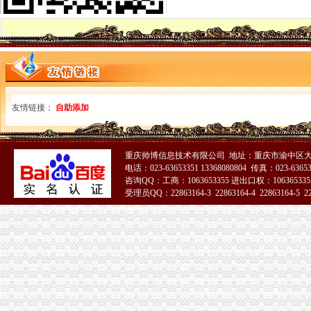
2018北美洲旅游攻略,北美洲自由行攻略,马蜂窝北美洲出游攻略游记
万事通_新浪新闻
[求助]我老婆发了疯似的要去美国当护士,怎么办？_美国_论坛_天涯社
舞台、电视、电影、摄影（室内外）灯具CCC认证WST专业办理,张R
外高桥办理加洲啤酒进口手续公司/进口啤酒标签备案/流程
毛布牢度检测/加洲65检测报告办理-钱眼商机
加洲光新动态：3月29日加州光举办多层现房让利活动-石家庄搜
C级电梯维保资质办理,应城电梯维保资质如何办理
友情链接：
自助添加
中方县成立“农投”公司葡萄产业跃上新台阶-食品商务网资讯
中方县成立“农投”公司葡萄产业跃上新台阶
深圳世检检测实验室专业办理导航仪E-MARK认证行车记录仪E-MARK
重庆帅博信息技术有限公司 地址：重庆市渝中区大
【全季酒店（厦门会展中心莲前东路店）】地址：思明区莲前东路489
电话：023-63653351 13368080804 传真：023-6365
美国东西海岸11日跟团游_春节旅游_春节价团/年二十九出发,赠送
咨询QQ：工商：1063653355 进出口权：1063653355
供应低价快速办理无线产品型号核准、无委认证、SRRC
受理员QQ：22863164-3 22863164-4 22863164-5 228
如何办理俄罗斯一年的GOST认证请联系吴_照明栏
51La
【食品办理产品标准备案在哪里办理】价格,厂家,废水噪音污染检测
关于做好1263户外商投资企业被依法吊销营业执照后有关税务处理的通
关于做好1263户外商投资企业被依法吊销营业执照后有关税务处理的通
加洲办执照
欧洲总裁办公行政书人才|欧洲总裁办公行政书个人简历汇总|欧洲
欧洲行政综合管理办公主任人才|欧洲行政综合管理办公主任个人简历汇
[转载]美国症专家雷久南博士:身心灵整体健康_梵净月_新浪博客