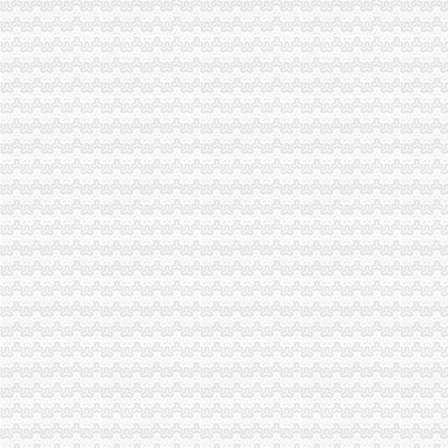
中方县成立“农投”公司葡萄产业跃上新台阶-食品商务网资讯
中方县成立“农投”公司葡萄产业跃上新台阶
深圳世检检测实验室专业办理导航仪E-MARK认证行车记录仪E-MARK
【全季酒店（厦门会展中心莲前东路店）】地址：思明区莲前东路489
美国东西海岸11日跟团游_春节旅游_春节价团/年二十九出发,赠送
供应低价快速办理无线产品型号核准、无委认证、SRRC
如何办理俄罗斯一年的GOST认证请联系吴_照明栏
【食品办理产品标准备案在哪里办理】价格,厂家,废水噪音污染检测
关于做好1263户外商投资企业被依法吊销营业执照后有关税务处理的通
关于做好1263户外商投资企业被依法吊销营业执照后有关税务处理的通