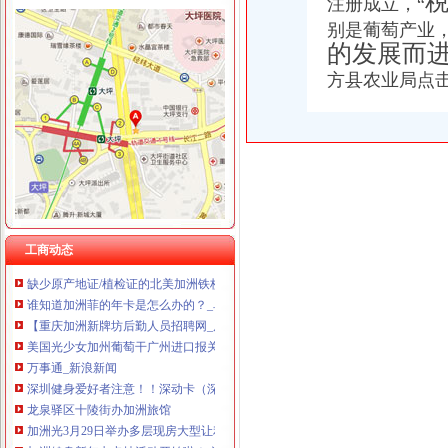
注册成立，“
别是葡萄产业
的发展而
方县农业局点
加洲办执照
欧洲总裁办公行政书人才|欧洲总裁办公行政书个人简历汇总|欧洲
欧洲行政综合管理办公主任人才|欧洲行政综合管理办公主任个人简历汇
[转载]美国症专家雷久南博士:身心灵整体健康_梵净月_新浪博客
PVC泄水管检测PVC含量加洲65报告检测办理-产品展厅-国际互联网
高频直缝焊管、电梯制造许可证TS认证山资质办理-阿里巴巴专栏
健身房|健身俱乐部|南山健身中心-qd8.com.cn
我该杂办~加洲遇到问题【加州旅馆吧】_百度贴吧
工商动态
缺少原产地证/植检证的北美加洲铁杉如何办理进口手续？北美加洲铁杉
谁知道加洲菲的年卡是怎么办的？_阜南吧_百度贴吧
【重庆加洲新牌坊后勤人员招聘网_后勤人员招聘信息】-重庆智联招聘
美国光少女加州葡萄干广州进口报关办理收货人备案_进口食品海关
万事通_新浪新闻
深圳健身爱好者注意！！深动卡（深动一族）卷款跑了！！！！_报料_
龙泉驿区十陵街办加洲旅馆
加洲光3月29日举办多层现房大型让利活动-导购-石家庄乐居网
加洲健身新年办卡抽活动开始啦！-深圳58同城