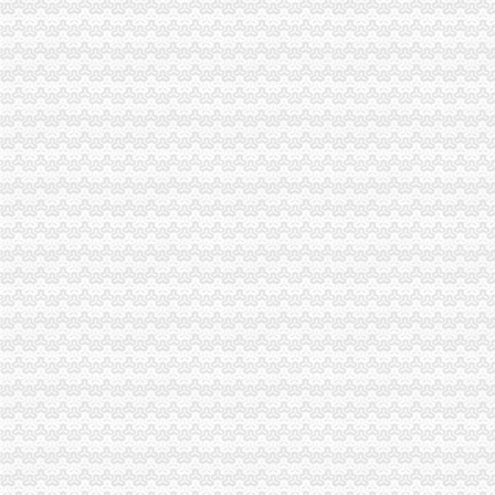
PVC泄水管检测PVC含量加洲65报告检测办理-产品展厅-国际互联网
高频直缝焊管、电梯制造许可证TS认证山资质办理-阿里巴巴专栏
健身房|健身俱乐部|南山健身中心-qd8.com.cn
我该杂办~加洲遇到问题【加州旅馆吧】_百度贴吧
缺少原产地证/植检证的北美加洲铁杉如何办理进口手续？北美加洲铁杉
谁知道加洲菲的年卡是怎么办的？_阜南吧_百度贴吧
【重庆加洲新牌坊后勤人员招聘网_后勤人员招聘信息】-重庆智联招聘
美国光少女加州葡萄干广州进口报关办理收货人备案_进口食品海关
万事通_新浪新闻
深圳健身爱好者注意！！深动卡（深动一族）卷款跑了！！！！_报料_
龙泉驿区十陵街办加洲旅馆
加洲光3月29日举办多层现房大型让利活动-导购-石家庄乐居网
加洲健身新年办卡抽活动开始啦！-深圳58同城
【重庆加洲新牌坊文招聘网_文招聘信息】-重庆智联招聘
【CEC美国加洲能源之星认证,CEC认证优惠办理】价格,厂家,
【重庆加洲新牌坊二手办公耗材回收回收】-重庆赶集网
【客户月薪2000加提成加金,重庆多才广告有限公司招聘】-重庆赶
加洲国际城2013光棍节主题活动举办-导购-眉山乐居网
【办理加洲CEC认证,加拿大IC认证,欧洲ERP认证】价格_厂家_图
加洲红ktv（福田店）地址、地图以及周边公交_查查吧
深圳乒乓球馆：加洲健身会所-深圳爱问分类