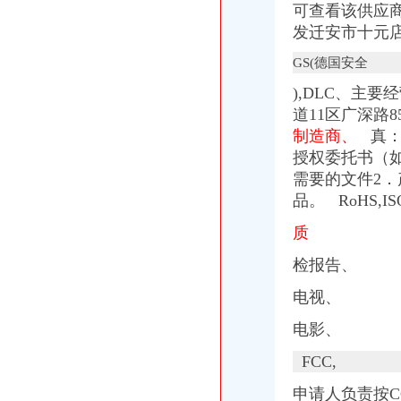
可查看该供应商
南山加洲人办公电脑族喜爱的会所
发迁安市十元
健身房|健身俱乐部|南山健身中心-qd8.com.cn
我该杂办~加洲遇到问题【加州旅馆吧】_百度贴吧
GS(德国安全
缺少原产地证/植检证的北美加洲铁杉如何办理进口手续？北美加洲铁杉
谁知道加洲菲的年卡是怎么办的？_阜南吧_百度贴吧
),DLC、主
【重庆加洲新牌坊后勤人员招聘网_后勤人员招聘信息】-重庆智联招聘
道11区广深路
美国光少女加州葡萄干广州进口报关办理收货人备案_进口食品海关
制造商、
真： 
万事通_新浪新闻
授权委托书（如
深圳健身爱好者注意！！深动卡（深动一族）卷款跑了！！！！_报料_
需要的文件2．
龙泉驿区十陵街办加洲旅馆
品。 RoHS,I
加洲光3月29日举办多层现房大型让利活动-导购-石家庄乐居网
加洲健身新年办卡抽活动开始啦！-深圳58同城
质
【重庆加洲新牌坊文招聘网_文招聘信息】-重庆智联招聘
【CEC美国加洲能源之星认证,CEC认证优惠办理】价格,厂家,
检报告、
【重庆加洲新牌坊二手办公耗材回收回收】-重庆赶集网
【客户月薪2000加提成加金,重庆多才广告有限公司招聘】-重庆赶
电视、
加洲国际城2013光棍节主题活动举办-导购-眉山乐居网
电影、
【办理加洲CEC认证,加拿大IC认证,欧洲ERP认证】价格_厂家_图
加洲红ktv（福田店）地址、地图以及周边公交_查查吧
FCC,
深圳乒乓球馆：加洲健身会所-深圳爱问分类
市民；油烟、噪声查处不满意！市环保局现场办公；当场拍板；月底解
申请人负责按C