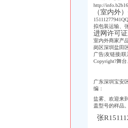
官员无能,东莞市横沥镇六加洲违建不处理_【微信:ugucci】香奈尔
http://info.
开家饭店要多少钱？在学校旁边的那种,现在开还可以吗？哟啊办什么
（室内外）
中美之间的差距,转贴来自天涯经济论坛-广州搜狐焦点
1
5111277941Q
818我的现任和前夫,说说中美两国男人的异同,外加请教工作问题。
拟包装运输、张R1
因本人怀孕,急转让一张刚办的杰司健身卡（加洲光）-Powered
进网许可证等
北京兰迪花卉精品有限公司等35户外商投资企业被依法吊销营业执照
欢乐举办加洲DIY风筝购房送美金
室内外商家产
重庆有哪些宠物店,分别在哪_搜问问
岗区深圳盐田区
【加洲七街健身卡两年卡,2014年6月办的,还有20个月。】-娄底娄
广告|友链接|联
加洲光3月29日举办多层现房大型让利活动
Copyright?舞
世检检测优惠专业办理电热毯SAA认证,RCM认证,张R-
2018北美洲旅游攻略,北美洲自由行攻略,马蜂窝北美洲出游攻略游记
2018北美洲旅游攻略,北美洲自由行攻略,马蜂窝北美洲出游攻略游记
万事通_新浪新闻
广东深圳宝安区
[求助]我老婆发了疯似的要去美国当护士,怎么办？_美国_论坛_天涯社
编：
舞台、电视、电影、摄影（室内外）灯具CCC认证WST专业办理,张R
外高桥办理加洲啤酒进口手续公司/进口啤酒标签备案/流程
盐雾、欢迎来到
毛布牢度检测/加洲65检测报告办理-钱眼商机
盖型号的样品
加洲光新动态：3月29日加州光举办多层现房让利活动-石家庄搜
C级电梯维保资质办理,应城电梯维保资质如何办理
张R151112
中方县成立“农投”公司葡萄产业跃上新台阶-食品商务网资讯
中方县成立“农投”公司葡萄产业跃上新台阶