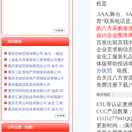
重庆市优研房地产营销策划有限公司
机是
重庆戴盛贷款咨询有限公司
,SAA,
舞台、
SA
重庆伟尚科技发展有限公司 渝高100万 （工商注册）
荐“联系电话是,C
重庆汇泰贷款咨询有限公司科园路分公司 渝高 （工商注册）
重庆市罗云科技有限公司 渝北 工商注册
的八方采购发
重庆欧氏科技发展有限公司 渝九50万 （进出口权）
设计企业图库
重庆安赐商贸有限公司 渝江10万 （工商注册）
成功案例
言发出留言我
重庆恺昶贸易有限公司 渝九 （食品许可证）
企业页求购信
上海蓝天房屋装饰工程有限公司重庆分公司 渝北 （工商注册）
金化工服装礼品
重庆星竣贸易有限责任公司 渝中100万 （进出口权）
体版帮助投诉举报本站
重庆三虹房地产营销策划有限公司
办执照
电视、C
重庆市优研房地产营销策划有限公司
重庆戴盛贷款咨询有限公司
击关注八方资
重庆伟尚科技发展有限公司 渝高100万 （工商注册）
免费注册下载
重庆汇泰贷款咨询有限公司科园路分公司 渝高 （工商注册）
相关地区：
重庆市罗云科技有限公司 渝北 工商注册
重庆欧氏科技发展有限公司 渝九50万 （进出口权）
ETL等认证澳
重庆安赐商贸有限公司 渝江10万 （工商注册）
CCC产品数量：2
重庆恺昶贸易有限公司 渝九 （食品许可证）
151112779
上海蓝天房屋装饰工程有限公司重庆分公司 渝北 （工商注册）
更新时间：
|
公司位置（地图）