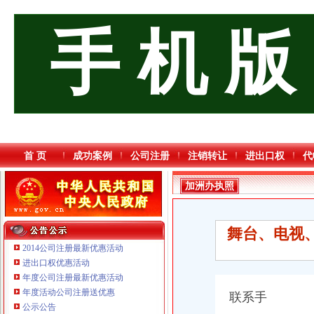
手 机 版
首 页
成功案例
公司注册
注销转让
进出口权
代
加洲办执照
舞台、电视
2014公司注册最新优惠活动
进出口权优惠活动
年度公司注册最新优惠活动
重庆星竣贸易有限责任公司 渝中100万 （进出口权）
年度活动公司注册送优惠
联系手
重庆三虹房地产营销策划有限公司
公示公告