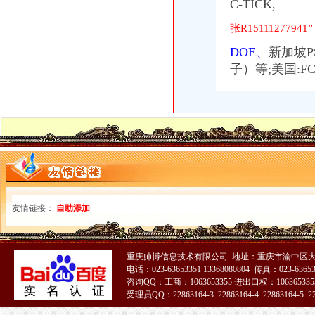
C-TICK,
深圳世检检测实验室专业办理导航仪E-MARK认证行车记录仪E-MARK
张R15111277941”
【全季酒店（厦门会展中心莲前东路店）】地址：思明区莲前东路489
美国东西海岸11日跟团游_春节旅游_春节价团/年二十九出发,赠送
DOE、
新加坡P
供应低价快速办理无线产品型号核准、无委认证、SRRC
子）等;美国:F
如何办理俄罗斯一年的GOST认证请联系吴_照明栏
【食品办理产品标准备案在哪里办理】价格,厂家,废水噪音污染检测
关于做好1263户外商投资企业被依法吊销营业执照后有关税务处理的通
关于做好1263户外商投资企业被依法吊销营业执照后有关税务处理的通
友情链接：
自助添加
重庆帅博信息技术有限公司 地址：重庆市渝中区大
电话：023-63653351 13368080804 传真：023-6365
咨询QQ：工商：1063653355 进出口权：1063653355
受理员QQ：22863164-3 22863164-4 22863164-5 228
51La