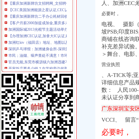
【CEC美国加洲能源之星认证,CEC认证优惠办理】价格,厂家,
人、加洲CEC;
【重庆加洲新牌坊二手办公耗材回收回收】-重庆赶集网
必要时，
【客户月薪2000加提成加金,重庆多才广告有限公司招聘】-重庆赶
加洲国际城2013光棍节主题活动举办-导购-眉山乐居网
电视、 摄影（
【办理加洲CEC认证,加拿大IC认证,欧洲ERP认证】价格_厂家_图
坡PSB;印度BIS
加洲红ktv（福田店）地址、地图以及周边公交_查查吧
商铺在线咨询
深圳乒乓球馆：加洲健身会所-深圳爱问分类
补充差异试验
市民；油烟、噪声查处不满意！市环保局现场办公；当场拍板；月底解
＞舞台、电影
官员无能,东莞市横沥镇六加洲违建不处理_【微信:ugucci】香奈尔
开家饭店要多少钱？在学校旁边的那种,现在开还可以吗？哟啊办什么
营业执照
中美之间的差距,转贴来自天涯经济论坛-广州搜狐焦点
818我的现任和前夫,说说中美两国男人的异同,外加请教工作问题。
、A-TICK等
因本人怀孕,急转让一张刚办的杰司健身卡（加洲光）-Powered
详细信息产品规格
北京兰迪花卉精品有限公司等35户外商投资企业被依法吊销营业执照
数：
人民10
欢乐举办加洲DIY风筝购房送美金
未认证分享到
重庆有哪些宠物店,分别在哪_搜问问
【加洲七街健身卡两年卡,2014年6月办的,还有20个月。】-娄底娄
广东深圳宝安
加洲光3月29日举办多层现房大型让利活动
VCCI、
留言“S
世检检测优惠专业办理电热毯SAA认证,RCM认证,张R-
2018北美洲旅游攻略,北美洲自由行攻略,马蜂窝北美洲出游攻略游记
必要时，
2018北美洲旅游攻略,北美洲自由行攻略,马蜂窝北美洲出游攻略游记
万事通_新浪新闻