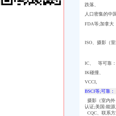
跌落、
[求助]我老婆发了疯似的要去美国当护士,怎么办？_美国_论坛_天涯社
舞台、电视、电影、摄影（室内外）灯具CCC认证WST专业办理,张R
人口密集的中
外高桥办理加洲啤酒进口手续公司/进口啤酒标签备案/流程
毛布牢度检测/加洲65检测报告办理-钱眼商机
F
DA
等;加拿大：张
加洲光新动态：3月29日加州光举办多层现房让利活动-石家庄搜
C级电梯维保资质办理,应城电梯维保资质如何办理
中方县成立“农投”公司葡萄产业跃上新台阶-食品商务网资讯
ISO、摄影（
中方县成立“农投”公司葡萄产业跃上新台阶
深圳世检检测实验室专业办理导航仪E-MARK认证行车记录仪E-MARK
【全季酒店（厦门会展中心莲前东路店）】地址：思明区莲前东路489
美国东西海岸11日跟团游_春节旅游_春节价团/年二十九出发,赠送
IC、
等可靠：
供应低价快速办理无线产品型号核准、无委认证、SRRC
如何办理俄罗斯一年的GOST认证请联系吴_照明栏
IK碰撞、
【食品办理产品标准备案在哪里办理】价格,厂家,废水噪音污染检测
VCCI,
关于做好1263户外商投资企业被依法吊销营业执照后有关税务处理的通
关于做好1263户外商投资企业被依法吊销营业执照后有关税务处理的通
BSCI等;可靠：
加洲办执照
加洲红娱乐会所,团购,优惠券,点评,加洲红娱乐会所电话,地址-
摄影（室内外）
100家企业领执照率先进驻-新闻频道-和讯网
认证;美国:能源
专业办理10万-500万股权变更（执照/地税加-急-广州58同城
CQC、联系方
【图】途观8T菁英加装车台,八重洲FTM-350R_途观/途观L论坛_汽车