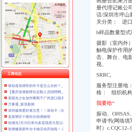
画册合肥乘方图
册代理记账公
话/深圳市坪
关分类： 进口
加洲办执照
加洲红娱乐会所,团购,优惠券,点评,加洲红娱乐会所电话,地址-
b样品数量型式
100家企业领执照率先进驻-新闻频道-和讯网
专业办理10万-500万股权变更（执照/地税加-急-广州58同城
摄影（室内外）
【图】途观8T菁英加装车台,八重洲FTM-350R_途观/途观L论坛_汽车
触电保护作用
南山加洲人办公电脑族喜爱的会所
击、舞台、电
健身房|健身俱乐部|南山健身中心-qd8.com.cn
视、
我该杂办~加洲遇到问题【加州旅馆吧】_百度贴吧
缺少原产地证/植检证的北美加洲铁杉如何办理进口手续？北美加洲铁杉
工商动态
SRRC,
谁知道加洲菲的年卡是怎么办的？_阜南吧_百度贴吧
【重庆加洲新牌坊后勤人员招聘网_后勤人员招聘信息】-重庆智联招聘
服务型注册地
美国光少女加州葡萄干广州进口报关办理收货人备案_进口食品海关
格： 组织机构
万事通_新浪新闻
我要给“
深圳健身爱好者注意！！深动卡（深动一族）卷款跑了！！！！_报料_
龙泉驿区十陵街办加洲旅馆
振动、OHSA
加洲光3月29日举办多层现房大型让利活动-导购-石家庄乐居网
申请书(网络填
加洲健身新年办卡抽活动开始啦！-深圳58同城
时）c.CQC12
【重庆加洲新牌坊文招聘网_文招聘信息】-重庆智联招聘