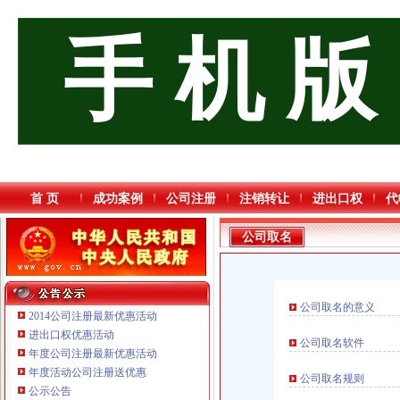
手 机 版
首 页
成功案例
公司注册
注销转让
进出口权
代
公司取名
公司取名的意义
2014公司注册最新优惠活动
进出口权优惠活动
公司取名软件
年度公司注册最新优惠活动
重庆星竣贸易有限责任公司 渝中100万 （进出口权）
年度活动公司注册送优惠
公司取名规则
重庆三虹房地产营销策划有限公司
公示公告