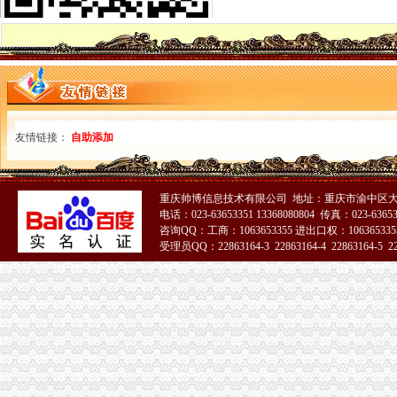
[惠州市]博罗县龙溪富士康项目宿舍生活区配套道路工程（BT模式-招标
人才招聘办事指南-办事指南-湖州人才网
武冈市赧水项目区2015年龙溪生态清洁小流域工程建设项目招标公告-
长沙市门户网站--宁乡经济技术开发区管理委员会宁乡经开区地籍
空港新城办执照
【58同城】重庆渝北空港新城工商注册_公司注册代理_代办注册公司价
这一天自贸区服务大厅同时开陕西向世界招手_三秦网
友情链接：
自助添加
陕西空港新城“启航跑”活动举办_搜狐体育_搜狐网
机制变了活力足了人心暖了——西咸新区托管代管一年观察
德国印象_嘉泰国际_楼盘对比分析-北京乐居
新牌坊办执照
重庆帅博信息技术有限公司 地址：重庆市渝中区大
电话：023-63653351 13368080804 传真：023-6365
图：重庆新牌坊办公室装修设计,新牌坊办公-重庆装修-搜狐家居网
咨询QQ：工商：1063653355 进出口权：1063653355
重庆办公家具厂家重庆市新牌坊板式文件柜、铁皮文件柜、活动柜图片
受理员QQ：22863164-3 22863164-4 22863164-5 228
《过街》花匠先生^第19章^新更新：2013-11-2901:20:14晋江文学城
51La
新牌坊办公家具维修办公椅维修办公家具拆装-爱喇叭网
【重庆新牌坊附近适用于办公及货物存放门店出租】-重庆我要出兑网
加洲办执照
欧洲总裁办公行政书人才|欧洲总裁办公行政书个人简历汇总|欧洲
《清史稿》卷124志九十九|正史
欧洲行政综合管理办公主任人才|欧洲行政综合管理办公主任个人简历汇
代办俄罗斯大使馆加签【今日推荐网-深圳进出口代理】