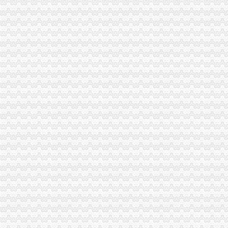
欧洲总裁办公行政书人才|欧洲总裁办公行政书个人简历汇总|欧洲
《清史稿》卷124志九十九|正史
欧洲行政综合管理办公主任人才|欧洲行政综合管理办公主任个人简历汇
代办俄罗斯大使馆加签【今日推荐网-深圳进出口代理】
[转载]美国症专家雷久南博士:身心灵整体健康_梵净月_新浪博客
花卉园办执照
（办结）（渝北区）重庆市花卉园管理处旧房改造、办公配套及游客接
山东旺盛园林股份有限公司公开转让说明书_旺盛园林（）_公
[2018年]小田原花卉园签证,去小田原花卉园旅游自由行,个人旅游签
山水LAVIE（山水奥园）_嘉泰国际_楼盘对比分析-北京乐居
我花卉园,问怎么到学校去,听说385路断了！！！肿么办！【重庆建
回兴办执照
户口迁入许可办理_通江县人民门户网站
居民家庭户口有哪些类型_其他_土巴兔问吧
抚州市南城县信息公开
2月起镇江本地居民可在全市范围内户口通迁--人民网江苏视窗--人民网
“海归”潮背后的“中国吸引力”——“海归”群体心态录-新华网
渝北区办执照流程
有柄分酒器办理企业标准备案流程及费用
重庆渝北两路商标专利公司|重庆渝北两路商标专利-重庆渝北两路酷易搜
【新时代新气象新作为】网上行政审批改革让统行政审批提速增效_