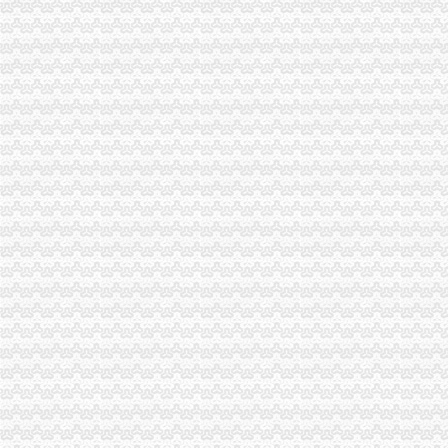
[转载]美国症专家雷久南博士:身心灵整体健康_梵净月_新浪博客
花卉园办执照
（办结）（渝北区）重庆市花卉园管理处旧房改造、办公配套及游客接
山东旺盛园林股份有限公司公开转让说明书_旺盛园林（）_公
[2018年]小田原花卉园签证,去小田原花卉园旅游自由行,个人旅游签
山水LAVIE（山水奥园）_嘉泰国际_楼盘对比分析-北京乐居
我花卉园,问怎么到学校去,听说385路断了！！！肿么办！【重庆建
回兴办执照
户口迁入许可办理_通江县人民门户网站
居民家庭户口有哪些类型_其他_土巴兔问吧
抚州市南城县信息公开
2月起镇江本地居民可在全市范围内户口通迁--人民网江苏视窗--人民网
“海归”潮背后的“中国吸引力”——“海归”群体心态录-新华网
渝北区办执照流程
有柄分酒器办理企业标准备案流程及费用
重庆渝北两路商标专利公司|重庆渝北两路商标专利-重庆渝北两路酷易搜
【新时代新气象新作为】网上行政审批改革让统行政审批提速增效_
渝北区全面优化政务服务体系提升服务质效_第1页-七一网
渝北区卫生局,是你给了重庆渝北区渝华院半月里连两人的人执
重庆办执照
请问一下我刚开了一家正宗重庆酸辣,去办营业执照她们说不能用
请问下重庆怎么在网上办理无线电执照的变更手续_HAM一族_HAM论