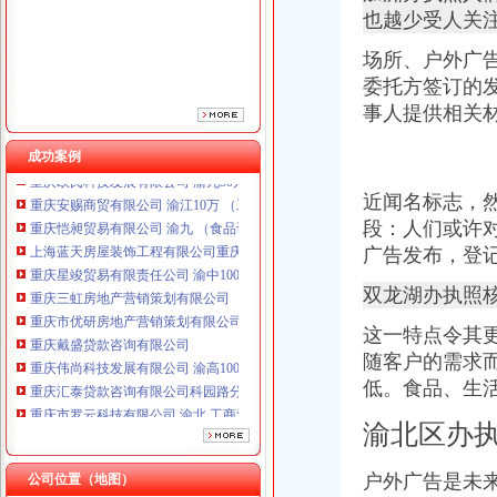
重庆星竣贸易有限责任公司 渝中100万 （进出口权）
也越少受人关
重庆三虹房地产营销策划有限公司
重庆市优研房地产营销策划有限公司
场所、户外广
重庆戴盛贷款咨询有限公司
委托方签订的
重庆伟尚科技发展有限公司 渝高100万 （工商注册）
事人提供相关
重庆汇泰贷款咨询有限公司科园路分公司 渝高 （工商注册）
重庆市罗云科技有限公司 渝北 工商注册
成功案例
重庆欧氏科技发展有限公司 渝九50万 （进出口权）
重庆安赐商贸有限公司 渝江10万 （工商注册）
近闻名标志，
重庆恺昶贸易有限公司 渝九 （食品许可证）
段：人们或许
上海蓝天房屋装饰工程有限公司重庆分公司 渝北 （工商注册）
广告发布，登
重庆星竣贸易有限责任公司 渝中100万 （进出口权）
重庆三虹房地产营销策划有限公司
双龙湖办执照
重庆市优研房地产营销策划有限公司
重庆戴盛贷款咨询有限公司
这一特点令其
重庆伟尚科技发展有限公司 渝高100万 （工商注册）
随客户的需求
重庆汇泰贷款咨询有限公司科园路分公司 渝高 （工商注册）
低。食品、生
重庆市罗云科技有限公司 渝北 工商注册
重庆欧氏科技发展有限公司 渝九50万 （进出口权）
渝北区办
重庆安赐商贸有限公司 渝江10万 （工商注册）
重庆恺昶贸易有限公司 渝九 （食品许可证）
户外广告是未
公司位置（地图）
上海蓝天房屋装饰工程有限公司重庆分公司 渝北 （工商注册）