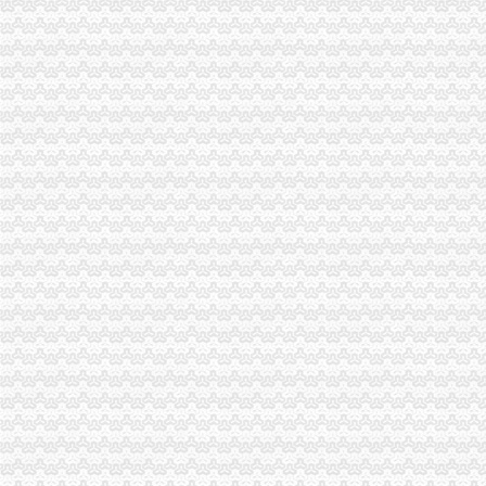
因为期房屋未被征收的证明迟迟开不了营业执照办不下来房东直上火_
承诺办执照快3天·南方日报数字报·南方报网
营业执照网上办只跑一趟工商-今日重庆-华龙网
龙溪办执照
汶川县龙溪乡龙溪村村民活动中心建设项目比选公告_中国招标网_四川
[惠州市]博罗县龙溪富士康项目宿舍生活区配套道路工程（BT模式-招标
人才招聘办事指南-办事指南-湖州人才网
武冈市赧水项目区2015年龙溪生态清洁小流域工程建设项目招标公告-
长沙市门户网站--宁乡经济技术开发区管理委员会宁乡经开区地籍
空港新城办执照
【58同城】重庆渝北空港新城工商注册_公司注册代理_代办注册公司价
这一天自贸区服务大厅同时开陕西向世界招手_三秦网
陕西空港新城“启航跑”活动举办_搜狐体育_搜狐网
机制变了活力足了人心暖了——西咸新区托管代管一年观察
德国印象_嘉泰国际_楼盘对比分析-北京乐居
新牌坊办执照
图：重庆新牌坊办公室装修设计,新牌坊办公-重庆装修-搜狐家居网
重庆办公家具厂家重庆市新牌坊板式文件柜、铁皮文件柜、活动柜图片
《过街》花匠先生^第19章^新更新：2013-11-2901:20:14晋江文学城
新牌坊办公家具维修办公椅维修办公家具拆装-爱喇叭网
【重庆新牌坊附近适用于办公及货物存放门店出租】-重庆我要出兑网
加洲办执照