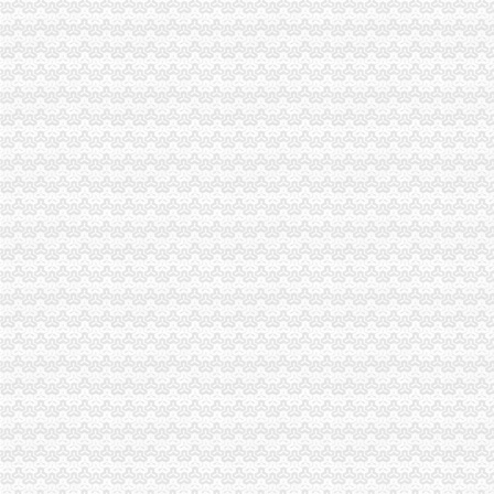
重庆注册公司、重庆代办执照、重庆代办公司
重庆代办房地产开发资质_商标注册_会计代账_外资执照【重庆大田商
分公司_个体工商_代账报税_营业执照_税务登记证_工商局核名-重庆
渝北区办执照
重庆渝北区国税局加州税务所地址,重庆渝北区国税局加州税务所地址
渝北查“非法专车”<BR/>平均每月12起-重庆时报电子版、重庆时报
关于兴业银行股份有限公司重庆渝北东和春天等两家小微支行开业的批
重庆市工商行政管理局公众信息网
《关于印发重庆市渝北区招投标会员管理办法》
空港新城
【许昌空港新城（二期）二手房|空港新城（二期）二手房买卖】-许昌
空港新城房价网,2018空港新城房价走势图,南宁萧山空港新城二手房
空港新城1号线路_空港新城1号线公交车路线_咸空港新城1号线路_
空港新城房价网,2018空港新城房价走势图,南通渝北空港新城二手房
空港新城21#、24#楼工程招标公告_中国招标网_河南省招标
松树桥办执照
即时_频道_凤凰网
松树桥办公家具维修隔断办公桌拆卸安装大班椅老板椅维修换件-维
日本北海道旅游_本州+北海道小樽富良野函馆双飞6晚7天游
沈机床：2012年半年度报告（2012-07-31）_沈机床（000410）
租售转让|重庆|减资_凤凰资讯