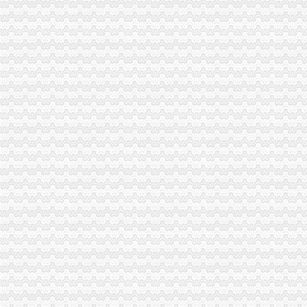
一碗水办执照
村民担忧泥石流集体制企业违法开矿（组图）--新闻
eia石油交易所有哪些
网店实名制一年后征税难题未解-搜狐滚动
企业家青睐什么样的营商环境-ZAKER新闻
政务公开-岳池县人民
双龙湖办执照
重庆双龙湖办公用品回收|重庆双龙湖旧办公用品回收-重庆比拉网
重庆全华租车-全华租车-重庆全华汽车租赁公司[电话|地址|介绍|评价]-
三圣材：重庆天元律师事务所关于公司次公开发行股票并上市的补
【图片】各种骗局（十七）连载…………………………&helli
三门峡市采购采购公告-三门峡市公共资源交易中心
双凤桥办执照
民办幼儿园、-重庆市渝北区双凤桥高屋幼儿园-主页
双林股份：关于公司次公开发行股票并在创业板上市的律师工作报告
渝北迅速处理“双凤桥街道工作人员上班牌博”一事,7名牌的
硒鼓；墨盒；-渝北区双凤桥街道新城办公设备经营部
安徽宏基建设项目管理有限公司
两路办执照
【南餐饮业办理营业执照的详细流程】价格,厂家,公司注册服务-
广州一般纳税人申请：办执照一起有牌经营办许可证更正规-广州爱