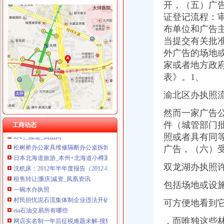
开，（五）广
证登记流程：
布单位和广告
当提交有关批
外广告的场地
空港新城
家或者地方政
【许昌空港新城（二期）二手房|空港新城（二期）二手房买卖】-许昌
表》。1、
空港新城房价网,2018空港新城房价走势图,南宁萧山空港新城二手房
空港新城1号线路_空港新城1号线公交车路线_咸空港新城1号线路_
渝北区办执照
空港新城房价网,2018空港新城房价走势图,南通渝北空港新城二手房
空港新城21#、24#楼工程招标公告_中国招标网_河南省招标
然而一家广告
松树桥办执照
件（城管部门
工商动态
即时_频道_凤凰网
照或者具有同
松树桥办公家具维修隔断办公桌拆卸安装大班椅老板椅维修换件-维
广告，（六）
日本北海道旅游_本州+北海道小樽富良野函馆双飞6晚7天游
沈机床：2012年半年度报告（2012-07-31）_沈机床（000410）
双龙湖办执照
租售转让|重庆|减资_凤凰资讯
一碗水办执照
包括场地或设
村民担忧泥石流集体制企业违法开矿（组图）--新闻
可方便地看到
eia石油交易所有哪些
网店实名制一年后征税难题未解-搜狐滚动
，而唯独这些
企业家青睐什么样的营商环境-ZAKER新闻