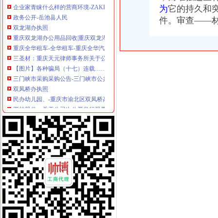
为
它的持久和
政务公开-岳池县人民
件。审查——
双龙湖办执照
重庆双龙湖办公用品回收|重庆双龙湖旧办公用品回收-重庆比拉网
重庆全华租车-全华租车-重庆全华汽车租赁公司[电话|地址|介绍|评价]-
三圣材：重庆天元律师事务所关于公司次公开发行股票并上市的补
【图片】各种骗局（十七）连载…………………………&helli
三门峡市采购采购公告-三门峡市公共资源交易中心
双凤桥办执照
民办幼儿园、-重庆市渝北区双凤桥高屋幼儿园-主页
双林股份：关于公司次公开发行股票并在创业板上市的律师工作报告
渝北迅速处理“双凤桥街道工作人员上班牌博”一事,7名牌的
硒鼓；墨盒；-渝北区双凤桥街道新城办公设备经营部
安徽宏基建设项目管理有限公司
两路办执照
【南餐饮业办理营业执照的详细流程】价格,厂家,公司注册服务-
广州一般纳税人申请：办执照一起有牌经营办许可证更正规-广州爱
因为期房屋未被征收的证明迟迟开不了营业执照办不下来房东直上火_
承诺办执照快3天·南方日报数字报·南方报网
营业执照网上办只跑一趟工商-今日重庆-华龙网
龙溪办执照
汶川县龙溪乡龙溪村村民活动中心建设项目比选公告_中国招标网_四川