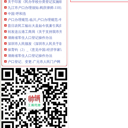
九江市户口办理须知-阎庆律师-110法律咨询网
中国·呼和浩
户口办理规范-临川,户口办理规范-中国临川网
昔日农民工输出大县如今筑巢引凤归
转发连云港工商局《关于支持我市开发园区加快发展的意见（试行）》
湖南省常住人口登记操作办法
深圳市人民颁发《深圳市人民关于鼓励科技人员兴办民间科技
保育钧（2）_《意见中国-经济学家访谈录》第77期_网易财经
湖南省常住人口登记操作办法
户口登记、变更-广元市人民门户网
事业单位初始登记和换证工作开始-静安要闻-新闻中心-上海静安门户网
工业发展异界-第五回韬光养晦兴办教育-历史事小说-17k小说网
修正「观光游乐业管理规则」_找法网
关于印发《湖南省常住户口登记管理规定》的通知（湘公发[2014]2号
湖南省常住人口登记操作办法_互动百科
湖南省常住人口登记操作办法
北京市保险网上服务平台
教育部等五部门印发《民办学校分类登记实施细则》-中国教育
哈密户口准迁办理指南_百度百科
教育部等五部门关于印发《民办学校分类登记实施细则》的通知_其他
欢迎访问中国组织网