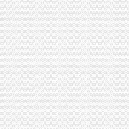
户口办理-新田县人民门户网
大兴办餐饮执照食品经营许可证的条件-爱喇叭网
非深户注意！这些证件统统可在深圳办,不用回老家_搜狐_搜狐网
【回兴二手办公用品转让|回兴办公用品批发】-重庆58同城
第一百一十一回潘公石秀开肉铺杨雄帮忙办执照_水浒歪_逐浪小说
教育部等五部门印发《民办学校分类登记实施细则》__海南新闻网_南
国家工商行政管理局关于企业登记管理若干问题的执行意见_财经法规-
教育部等五部门关于印发《民办学校分类登记实施细则》的通知-中华
陕西省教育厅等三部门关于印发《陕西省营利民办学校监督管理实施
回武汉兴办实业为家乡做实事_凤凰资讯
代办大兴熟食店营业执照卫生许可证需要什么材料
赣州户口办理指南-刘小春律师文集
关于印发《民办学校分类登记实施细则》的通知_全文
九江市户口办理须知-阎庆律师-110法律咨询网
中国·呼和浩
户口办理规范-临川,户口办理规范-中国临川网
昔日农民工输出大县如今筑巢引凤归
转发连云港工商局《关于支持我市开发园区加快发展的意见（试行）》
湖南省常住人口登记操作办法
深圳市人民颁发《深圳市人民关于鼓励科技人员兴办民间科技
保育钧（2）_《意见中国-经济学家访谈录》第77期_网易财经