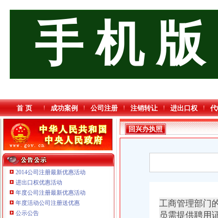
手 机 版
首 页
成功案例
公司注册
注销转让
进出口权
代
回兴办执照
2014公司注册最新优惠活动
进出口权优惠活动
年度公司注册最新优惠活动
工商管理部门
年度活动公司注册送优惠
重庆星竣贸易有限责任公司 渝中100万 （进出口权）
公示公告
员需提供聘用
重庆三虹房地产营销策划有限公司