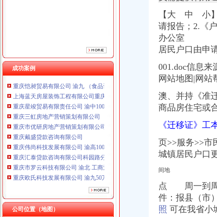
重庆市优研房地产营销策划有限公司
【大 中 小
重庆戴盛贷款咨询有限公司
请报告；2.《
重庆伟尚科技发展有限公司 渝高100万 （工商注册）
办公室 技
重庆汇泰贷款咨询有限公司科园路分公司 渝高 （工商注册）
重庆市罗云科技有限公司 渝北 工商注册
居民户口由申
重庆欧氏科技发展有限公司 渝九50万 （进出口权）
001.doc
重庆安赐商贸有限公司 渝江10万 （工商注册）
成功案例
网站地图|网站帮
重庆恺昶贸易有限公司 渝九 （食品许可证）
上海蓝天房屋装饰工程有限公司重庆分公司 渝北 （工商注册）
澳、
并持《
准
重庆星竣贸易有限责任公司 渝中100万 （进出口权）
商品房住宅或
重庆三虹房地产营销策划有限公司
重庆市优研房地产营销策划有限公司
《迁移证》工
重庆戴盛贷款咨询有限公司
重庆伟尚科技发展有限公司 渝高100万 （工商注册）
页>>服务>>
重庆汇泰贷款咨询有限公司科园路分公司 渝高 （工商注册）
城镇居民户口更
重庆市罗云科技有限公司 渝北 工商注册
重庆欧氏科技发展有限公司 渝九50万 （进出口权）
间地
重庆安赐商贸有限公司 渝江10万 （工商注册）
点 周一到周
重庆恺昶贸易有限公司 渝九 （食品许可证）
件：报县（市）
上海蓝天房屋装饰工程有限公司重庆分公司 渝北 （工商注册）
照
可在我省小
公司位置（地图）