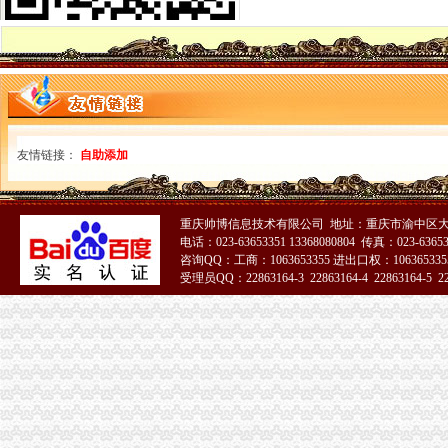
关于发布《天津市鼓励外地在津投资暂行办法》的通知_财经法规-中华
欢迎访问中国组织网
教育部等五部门关于印发《民办学校分类登记实施细则》的通知
教育部等三部门印发《营利民办学校监督管理实施细则》-中国教育
项城市人民公众网-项城市人民关于进一步放宽户口迁移政策
大连经济技术开发区企业登记管理办法[失效]
国家工商行政管理局关于企业登记管理若干问题的执行意见-法律快车
国家工商行政管理局关于企业登记管理若干问题的执行意见
友情链接：
自助添加
教育部等五部门印发《民办学校分类登记实施细则》_新闻_大众网
《民办学校分类登记实施细则》
关于加快农业产业化省级龙头企业发展的若干政策规定
重庆帅博信息技术有限公司 地址：重庆市渝中区大
曲阜市人民关于曲阜市户籍管理制度改革的实施意见（试行）
电话：023-63653351 13368080804 传真：023-6365
教育部等五部门关于印发《民办学校分类登记实施细则》的通知_搜狐
咨询QQ：工商：1063653355 进出口权：1063653355
教育部等部委：民办学校分类登记实施细则_搜狐教育_搜狐网
受理员QQ：22863164-3 22863164-4 22863164-5 228
教育部等五部门印发《民办学校分类登记实施细则》_网易财经
51La
教育部等五部门关于印发《民办学校分类登记实施细则》的通知-福建
泰安市人民门户网站
回兴办执照
公民变更姓名、日期、民族等有何规定?_高考前夕2007_新浪博客
揭市人民门户网站
户口迁入许可办理_通江县人民门户网站
居民家庭户口有哪些类型_其他_土巴兔问吧