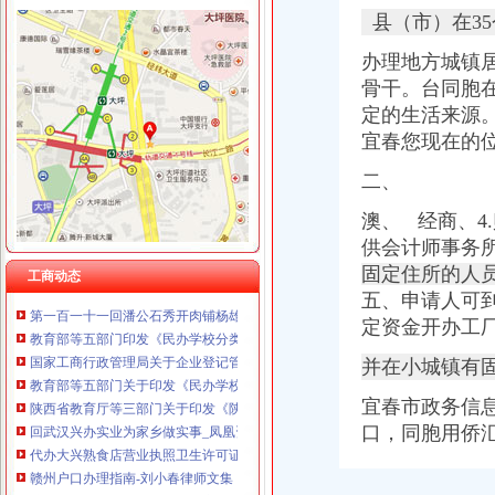
县（市）在3
办理地方城镇
骨干。台同胞
回兴办执照
定的生活来源。宜
公民变更姓名、日期、民族等有何规定?_高考前夕2007_新浪博客
揭市人民门户网站
宜春您现在的
户口迁入许可办理_通江县人民门户网站
二、
居民家庭户口有哪些类型_其他_土巴兔问吧
户口办理-新田县人民门户网
澳、 经商、4
大兴办餐饮执照食品经营许可证的条件-爱喇叭网
供会计师事务所
非深户注意！这些证件统统可在深圳办,不用回老家_搜狐_搜狐网
固定住所的人
【回兴二手办公用品转让|回兴办公用品批发】-重庆58同城
工商动态
五、申请人可
第一百一十一回潘公石秀开肉铺杨雄帮忙办执照_水浒歪_逐浪小说
教育部等五部门印发《民办学校分类登记实施细则》__海南新闻网_南
定资金开办工
国家工商行政管理局关于企业登记管理若干问题的执行意见_财经法规-
并在小城镇有
教育部等五部门关于印发《民办学校分类登记实施细则》的通知-中华
陕西省教育厅等三部门关于印发《陕西省营利民办学校监督管理实施
宜春市政务信
回武汉兴办实业为家乡做实事_凤凰资讯
口，同胞用侨
代办大兴熟食店营业执照卫生许可证需要什么材料
赣州户口办理指南-刘小春律师文集
关于印发《民办学校分类登记实施细则》的通知_全文