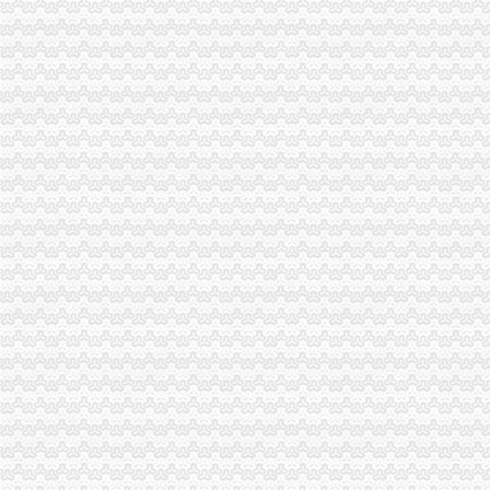
湖南省常住人口登记操作办法
户口登记、变更-广元市人民门户网
事业单位初始登记和换证工作开始-静安要闻-新闻中心-上海静安门户网
工业发展异界-第五回韬光养晦兴办教育-历史事小说-17k小说网
修正「观光游乐业管理规则」_找法网
关于印发《湖南省常住户口登记管理规定》的通知（湘公发[2014]2号
湖南省常住人口登记操作办法_互动百科
湖南省常住人口登记操作办法
北京市保险网上服务平台
教育部等五部门印发《民办学校分类登记实施细则》-中国教育
哈密户口准迁办理指南_百度百科
教育部等五部门关于印发《民办学校分类登记实施细则》的通知_其他
欢迎访问中国组织网
关于发布《天津市鼓励外地在津投资暂行办法》的通知_财经法规-中华
欢迎访问中国组织网
教育部等五部门关于印发《民办学校分类登记实施细则》的通知
教育部等三部门印发《营利民办学校监督管理实施细则》-中国教育
项城市人民公众网-项城市人民关于进一步放宽户口迁移政策
大连经济技术开发区企业登记管理办法[失效]
国家工商行政管理局关于企业登记管理若干问题的执行意见-法律快车
国家工商行政管理局关于企业登记管理若干问题的执行意见