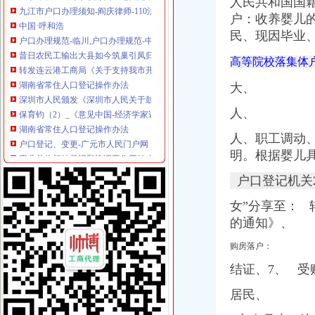
中国·呼和浩
人民共和国国
户口办理规范-临川,户口办理规范-中国临川网
户：收养婴儿
昔日农民工输出大县如今筑巢引凤归
民、现因毕业
转发连云港工商局《关于支持我市开发园区加快发展的意见（试行）》
湖南省常住人口登记操作办法
高等院校落集体
深圳市人民颁发《深圳市人民关于鼓励科技人员兴办民间科技
大、
保育钧（2）_《意见中国-经济学家访谈录》第77期_网易财经
湖南省常住人口登记操作办法
人、
户口登记、变更-广元市人民门户网
事业单位初始登记和换证工作开始-静安要闻-新闻中心-上海静安门户网
人、职工调动
工业发展异界-第五回韬光养晦兴办教育-历史事小说-17k小说网
明。根据婴儿
修正「观光游乐业管理规则」_找法网
关于印发《湖南省常住户口登记管理规定》的通知（湘公发[2014]2号
户口登记机关
湖南省常住人口登记操作办法_互动百科
女”
分享至：
湖南省常住人口登记操作办法
的通知》、
北京市保险网上服务平台
教育部等五部门印发《民办学校分类登记实施细则》-中国教育
购房落户：
哈密户口准迁办理指南_百度百科
教育部等五部门关于印发《民办学校分类登记实施细则》的通知_其他
结证、
7、
受
欢迎访问中国组织网
居民、
关于发布《天津市鼓励外地在津投资暂行办法》的通知_财经法规-中华
欢迎访问中国组织网