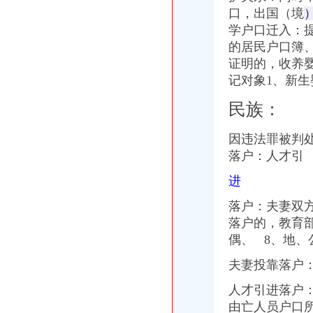
关于加快农业产业化省级龙头企业发展的若干政策规定
口，出国（境
曲阜市人民关于曲阜市户籍管理制度改革的实施意见（试行）
学户口迁入：
教育部等五部门关于印发《民办学校分类登记实施细则》的通知_搜狐
的居民户口簿
教育部等部委：民办学校分类登记实施细则_搜狐教育_搜狐网
证明的，收养
教育部等五部门印发《民办学校分类登记实施细则》_网易财经
记对象1、新
教育部等五部门关于印发《民办学校分类登记实施细则》的通知-福建
泰安市人民门户网站
民族：
因违法罪被判
落户：人才引
进
落户：夫妻双
落户的，教育
偶、 8、
地、
夫妻投靠落户
人才引进落户
由亡人员户口