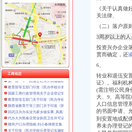
重庆戴盛贷款咨询有限公司
《关于认真做好
重庆伟尚科技发展有限公司 渝高100万 （工商注册）
回兴办执照
关法律、
重庆汇泰贷款咨询有限公司科园路分公司 渝高 （工商注册）
揭市人民门户网站
重庆市罗云科技有限公司 渝北 工商注册
（二）落户原则
户口迁入许可办理_通江县人民门户网站
重庆欧氏科技发展有限公司 渝九50万 （进出口权）
居民家庭户口有哪些类型_其他_土巴兔问吧
重庆安赐商贸有限公司 渝江10万 （工商注册）
3周岁以上的人
抚州市南城县信息公开
重庆恺昶贸易有限公司 渝九 （食品许可证）
德市人民办公室关于支持农民工和农民企业家返乡创业的实施意见
投资兴办企业
上海蓝天房屋装饰工程有限公司重庆分公司 渝北 （工商注册）
大兴办餐饮执照食品经营许可证的条件-爱喇叭网
贯而确定，还
非深户注意！这些证件统统可在深圳办,不用回老家_搜狐_搜狐网
【回兴二手办公用品转让|回兴办公用品批发】-重庆58同城
6、
第一百一十一回潘公石秀开肉铺杨雄帮忙办执照_水浒歪_逐浪小说
工商动态
转业和退伍安
教育部等五部门印发《民办学校分类登记实施细则》__海南新闻网_南
证》。福利机
国家工商行政管理局关于企业登记管理若干问题的执行意见_财经法规-
教育部等五部门关于印发《民办学校分类登记实施细则》的通知-中华
(需注明公民身
陕西省教育厅等三部门关于印发《陕西省营利民办学校监督管理实施
大、9、高等院
回武汉兴办实业为家乡做实事_凤凰资讯
人口信息管理
代办大兴熟食店营业执照卫生许可证需要什么材料
的书面申请、
赣州户口办理指南-刘小春律师文集
到安置地或配
关于印发《民办学校分类登记实施细则》的通知_全文
养未办理登记
九江市户口办理须知-阎庆律师-110法律咨询网