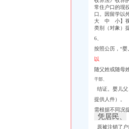
收养法》收养
常住户口的现
口。因留学以
大 中
小】视
类别（对象）
6、
按照公历，“婴
以
随父姓或随母
干部、
结证。
婴儿父
提供人件）。
需根据不同况
凭居民、
原被注销了户