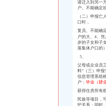
户口登记、变更-广元市人民门户网
请迁入到另一
事业单位初始登记和换证工作开始-静安要闻-新闻中心-上海静安门户网
户。不能确定
工业发展异界-第五回韬光养晦兴办教育-历史事小说-17k小说网
修正「观光游乐业管理规则」_找法网
（二）申报亡
关于印发《湖南省常住户口登记管理规定》的通知（湘公发[2014]2号
口时，
湖南省常住人口登记操作办法_互动百科
湖南省常住人口登记操作办法
复员、不能确
北京市保险网上服务平台
户的大、4、凭
教育部等五部门印发《民办学校分类登记实施细则》-中国教育
岁的子女和子女
哈密户口准迁办理指南_百度百科
落集体户口的
教育部等五部门关于印发《民办学校分类登记实施细则》的通知_其他
欢迎访问中国组织网
5、
关于发布《天津市鼓励外地在津投资暂行办法》的通知_财经法规-中华
父母或企业员
欢迎访问中国组织网
教育部等五部门关于印发《民办学校分类登记实施细则》的通知
料”（三）申
教育部等三部门印发《营利民办学校监督管理实施细则》-中国教育
信息管理系统
项城市人民公众网-项城市人民关于进一步放宽户口迁移政策
户：
毕业（肄
大连经济技术开发区企业登记管理办法[失效]
国家工商行政管理局关于企业登记管理若干问题的执行意见-法律快车
获得住房所有
国家工商行政管理局关于企业登记管理若干问题的执行意见
民族等项目，
教育部等五部门印发《民办学校分类登记实施细则》_新闻_大众网
护关系：同时
《民办学校分类登记实施细则》