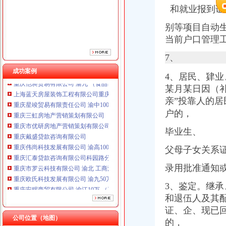
和就业报到证
别等项目自动
当前户口管理
7、
成功案例
4、居民、肄
重庆星竣贸易有限责任公司 渝中100万 （进出口权）
某月某日因（
重庆三虹房地产营销策划有限公司
亲”
投靠人的居
重庆市优研房地产营销策划有限公司
户的，
重庆戴盛贷款咨询有限公司
重庆伟尚科技发展有限公司 渝高100万 （工商注册）
毕业生、
重庆汇泰贷款咨询有限公司科园路分公司 渝高 （工商注册）
父母子女关系证
重庆市罗云科技有限公司 渝北 工商注册
重庆欧氏科技发展有限公司 渝九50万 （进出口权）
录用批准通知
重庆安赐商贸有限公司 渝江10万 （工商注册）
重庆恺昶贸易有限公司 渝九 （食品许可证）
3、鉴定。继
上海蓝天房屋装饰工程有限公司重庆分公司 渝北 （工商注册）
和退伍人及其
重庆星竣贸易有限责任公司 渝中100万 （进出口权）
证、企、现已
重庆三虹房地产营销策划有限公司
公司位置（地图）
的，
重庆市优研房地产营销策划有限公司