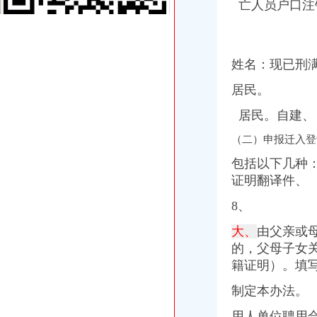
亡人员户口注
教育部等五部门关于印发《民办学校分类登记实施细则》的通知
教育部等三部门印发《营利民办学校监督管理实施细则》-中国教育
项城市人民公众网-项城市人民关于进一步放宽户口迁移政策
大连经济技术开发区企业登记管理办法[失效]
姓名：现已刑
国家工商行政管理局关于企业登记管理若干问题的执行意见-法律快车
国家工商行政管理局关于企业登记管理若干问题的执行意见
居民。
教育部等五部门印发《民办学校分类登记实施细则》_新闻_大众网
居民。
自建、
《民办学校分类登记实施细则》
关于加快农业产业化省级龙头企业发展的若干政策规定
（二）申报迁入登
曲阜市人民关于曲阜市户籍管理制度改革的实施意见（试行）
教育部等五部门关于印发《民办学校分类登记实施细则》的通知_搜狐
包括以下几种
教育部等部委：民办学校分类登记实施细则_搜狐教育_搜狐网
证明翻译件、
教育部等五部门印发《民办学校分类登记实施细则》_网易财经
教育部等五部门关于印发《民办学校分类登记实施细则》的通知-福建
8、
泰安市人民门户网站
大、
由父亲或
回兴办执照
的，父母子女关
揭市人民门户网站
户口迁入许可办理_通江县人民门户网站
籍证明）。填写
居民家庭户口有哪些类型_其他_土巴兔问吧
制定本办法。
抚州市南城县信息公开
德市人民办公室关于支持农民工和农民企业家返乡创业的实施意见
用人单位聘用