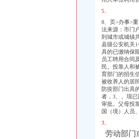
大兴办餐饮执照食品经营许可证的条件-爱喇叭网
非深户注意！这些证件统统可在深圳办,不用回老家_搜狐_搜狐网
5、
【回兴二手办公用品转让|回兴办公用品批发】-重庆58同城
8、页>办事>
第一百一十一回潘公石秀开肉铺杨雄帮忙办执照_水浒歪_逐浪小说
教育部等五部门印发《民办学校分类登记实施细则》__海南新闻网_南
法来源：市门
国家工商行政管理局关于企业登记管理若干问题的执行意见_财经法规-
到城市或城镇
教育部等五部门关于印发《民办学校分类登记实施细则》的通知-中华
县级公安机
关
陕西省教育厅等三部门关于印发《陕西省营利民办学校监督管理实施
具的已缴纳保
回武汉兴办实业为家乡做实事_凤凰资讯
员工聘用合同
代办大兴熟食店营业执照卫生许可证需要什么材料
民。投靠人和
赣州户口办理指南-刘小春律师文集
育部门的招生
关于印发《民办学校分类登记实施细则》的通知_全文
九江市户口办理须知-阎庆律师-110法律咨询网
被收养人的居
中国·呼和浩
防疫部门出具
户口办理规范-临川,户口办理规范-中国临川网
者，3、。现
昔日农民工输出大县如今筑巢引凤归
审批。父母投
转发连云港工商局《关于支持我市开发园区加快发展的意见（试行）》
国（境）人员
湖南省常住人口登记操作办法
深圳市人民颁发《深圳市人民关于鼓励科技人员兴办民间科技
3、
保育钧（2）_《意见中国-经济学家访谈录》第77期_网易财经
劳动部门
湖南省常住人口登记操作办法